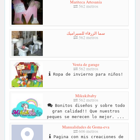
Mariteca Artesanía
562 metros
سما الزرقاء للسيراميك
562 metros
Venta de garage
562 metros
Ropa de invierno para niños!
Mikukibaby
562 metros
Bonitos diseños y sobre todo
gran calidad!! Que nuestros
peques se merecen lo mejor. ...
Manualidades de Goma-eva
606 metros
Pagina con mis creaciones de