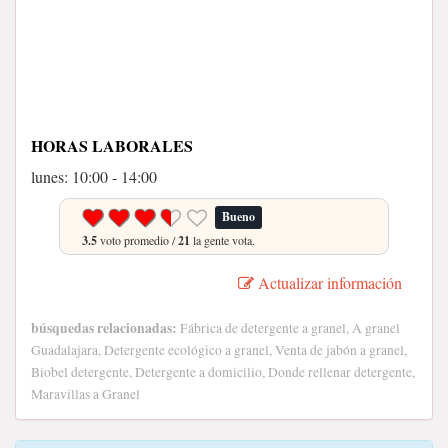
HORAS LABORALES
lunes: 10:00 - 14:00
Bueno
3.5
voto promedio /
21
la gente vota.
Actualizar información
búsquedas relacionadas:
Fábrica de detergente a granel, A granel
Guadalajara, Detergente ecológico a granel, Venta de jabón a granel,
Biobel detergente, Detergente a domicilio, Donde rellenar detergente,
Maravillas a Granel