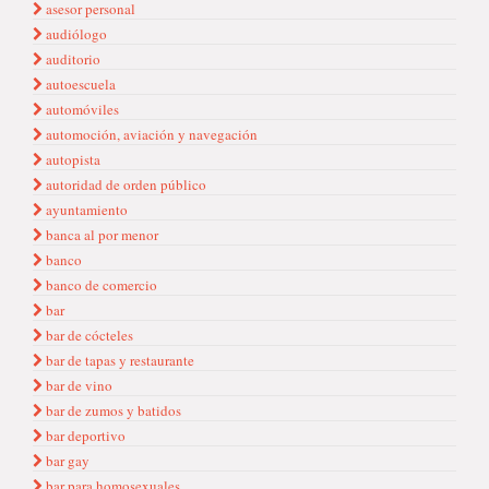
asesor personal
audiólogo
auditorio
autoescuela
automóviles
automoción, aviación y navegación
autopista
autoridad de orden público
ayuntamiento
banca al por menor
banco
banco de comercio
bar
bar de cócteles
bar de tapas y restaurante
bar de vino
bar de zumos y batidos
bar deportivo
bar gay
bar para homosexuales