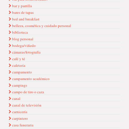
bar y parrilla
bares de tapas
bed and breakfast
belleza, cosmética y cuidado personal
biblioteca
blog personal
bodega/viñedo
cámaras/fotografía
café y té
cafetería
campamento
campamento académico
campings
campo de tiro o caza
canal
canal de televisión
carnicería
carpintero
casa funeraria