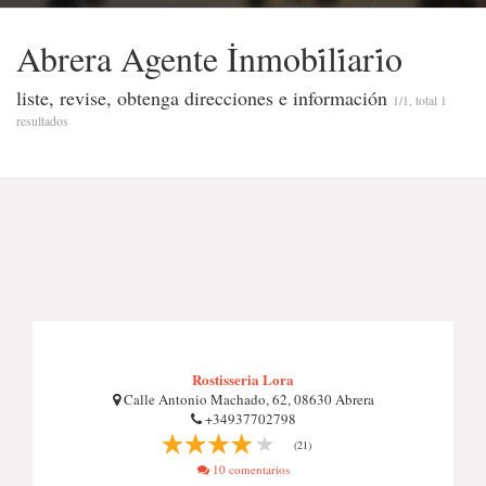
Abrera Agente İnmobi̇li̇ari̇o
liste, revise, obtenga direcciones e información
1/1, total 1
resultados
Rostisseria Lora
Calle Antonio Machado, 62, 08630 Abrera
+34937702798
(21)
10 comentarios