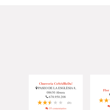
Churreria CoStAfReDa!
PASEO DE LA ESGLÈSIA 8,
Flor
08630 Abrera
678.950.208
(21)
10 comentarios