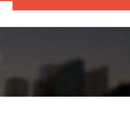
O
O
..