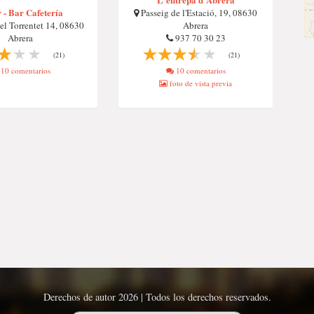
 - Bar Cafetería
Passeig de l'Estació, 19, 08630
l Torrentet 14, 08630
Abrera
Abrera
937 70 30 23
(21)
(21)
10 comentarios
10 comentarios
foto de vista previa
Derechos de autor 2026 | Todos los derechos reservados.