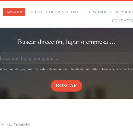
AÑADIR
POLÍTICA DE PRIVACIDAD
TÉRMINOS DE SERVICI
CONTACT
Buscar dirección, lugar o empresa ...
oteles, comida, gas, compras, café, estacionamiento, tienda de comestibles, farmacia, aeropuertos .
n
1/1, total 7 resultados