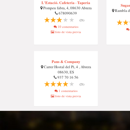
L'Estació. Cafeteria · Taperia
Sugar
Pompeu fabra, 4, 08630 Abrera
Rambla de
678090639
(21)
10 comentarios
foto de vista previa
Pans & Company
Carrer Hostal del Pi, 4 , Abrera
08630, ES
937 70 16 56
(21)
1 comentarios
foto de vista previa