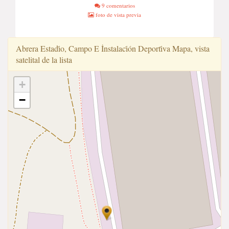
9 comentarios
foto de vista previa
Abrera Estadi̇o, Campo E İnstalaci̇ón Deporti̇va Mapa, vista
satelital de la lista
+
−