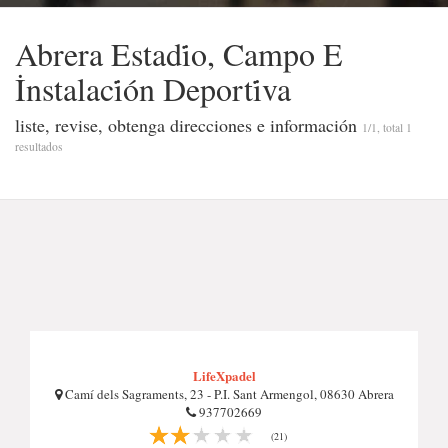
Abrera Estadi̇o, Campo E
İnstalaci̇ón Deporti̇va
liste, revise, obtenga direcciones e información
1/1, total 1
resultados
LifeXpadel
Camí dels Sagraments, 23 - P.I. Sant Armengol, 08630 Abrera
937702669
(21)