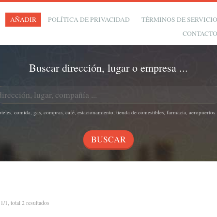
AÑADIR
POLÍTICA DE PRIVACIDAD
TÉRMINOS DE SERVICI
CONTACT
Buscar dirección, lugar o empresa ...
oteles, comida, gas, compras, café, estacionamiento, tienda de comestibles, farmacia, aeropuertos .
n
1/1, total 2 resultados