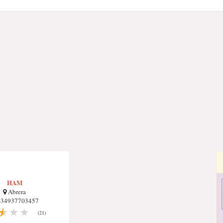
HAM
Abrera
34937703457
(21)