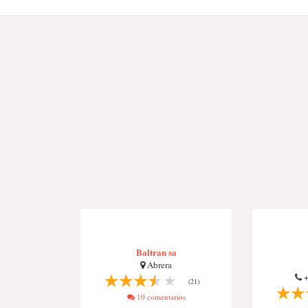
Baltran sa
Abrera
+
(21)
10 comentarios