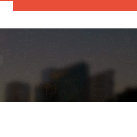
O
O
..