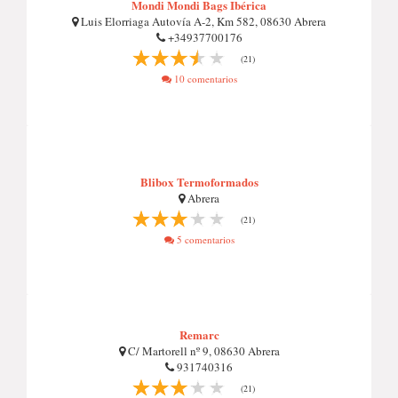
Mondi Mondi Bags Ibérica
Luis Elorriaga Autovía A-2, Km 582, 08630 Abrera
+34937700176
(21)
10 comentarios
Blibox Termoformados
Abrera
(21)
5 comentarios
Remarc
C/ Martorell nº 9, 08630 Abrera
931740316
(21)