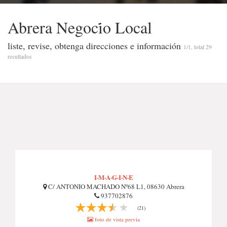
Abrera Negoci̇o Local
liste, revise, obtenga direcciones e información
1/1, total 29
resultados
I·M·A·G·I·N·E
C/ ANTONIO MACHADO Nº68 L1, 08630 Abrera
937702876
(21)
foto de vista previa