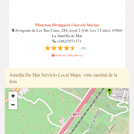
Plàncton, Divulgació i Serveis Marins
Avinguda de Les Tres Cales, 284, local 2 (Urb. Les 3 Cales), 43860
La Ametlla de Mar
+34625971371
(21)
foto de vista previa
Ametlla De Mar Servi̇ci̇o Local Mapa, vista satelital de la
lista
+
−