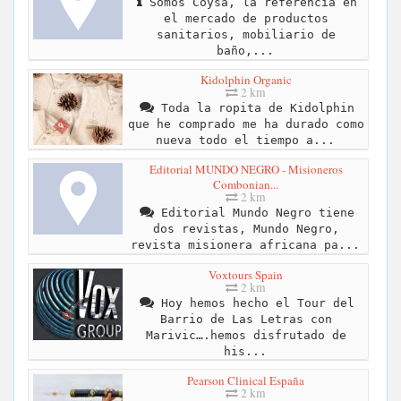
Somos Coysa, la referencia en
el mercado de productos
sanitarios, mobiliario de
baño,...
Kidolphin Organic
2 km
Toda la ropita de Kidolphin
que he comprado me ha durado como
nueva todo el tiempo a...
Editorial MUNDO NEGRO - Misioneros
Combonian...
2 km
Editorial Mundo Negro tiene
dos revistas, Mundo Negro,
revista misionera africana pa...
Voxtours Spain
2 km
Hoy hemos hecho el Tour del
Barrio de Las Letras con
Marivic….hemos disfrutado de
his...
Pearson Clinical España
2 km