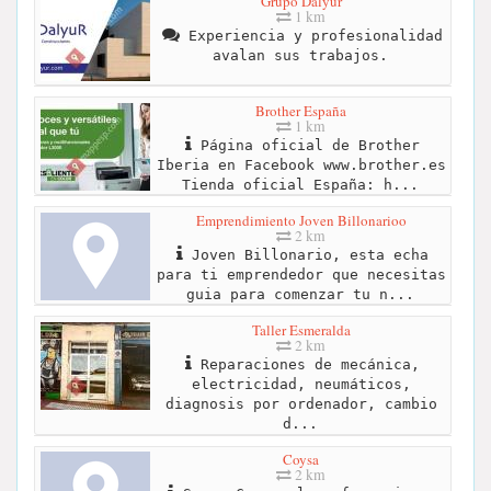
Grupo Dalyur
1 km
Experiencia y profesionalidad
avalan sus trabajos.
Brother España
1 km
Página oficial de Brother
Iberia en Facebook www.brother.es
Tienda oficial España: h...
Emprendimiento Joven Billonarioo
2 km
Joven Billonario, esta echa
para ti emprendedor que necesitas
guia para comenzar tu n...
Taller Esmeralda
2 km
Reparaciones de mecánica,
electricidad, neumáticos,
diagnosis por ordenador, cambio
d...
Coysa
2 km