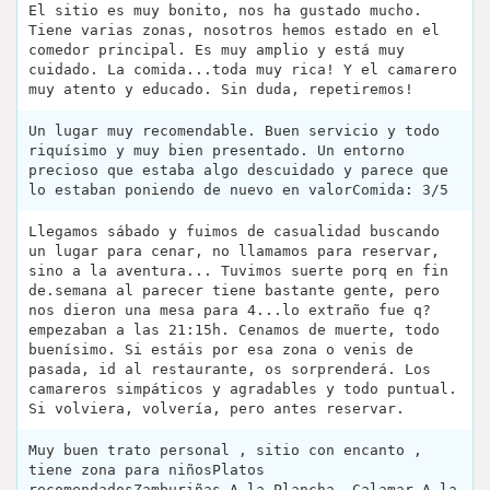
El sitio es muy bonito, nos ha gustado mucho.
Tiene varias zonas, nosotros hemos estado en el
comedor principal. Es muy amplio y está muy
cuidado. La comida...toda muy rica! Y el camarero
muy atento y educado. Sin duda, repetiremos!
Un lugar muy recomendable. Buen servicio y todo
riquísimo y muy bien presentado. Un entorno
precioso que estaba algo descuidado y parece que
lo estaban poniendo de nuevo en valorComida: 3/5
Llegamos sábado y fuimos de casualidad buscando
un lugar para cenar, no llamamos para reservar,
sino a la aventura... Tuvimos suerte porq en fin
de.semana al parecer tiene bastante gente, pero
nos dieron una mesa para 4...lo extraño fue q?
empezaban a las 21:15h. Cenamos de muerte, todo
buenísimo. Si estáis por esa zona o venis de
pasada, id al restaurante, os sorprenderá. Los
camareros simpáticos y agradables y todo puntual.
Si volviera, volvería, pero antes reservar.
Muy buen trato personal , sitio con encanto ,
tiene zona para niñosPlatos
recomendadosZamburiñas A la Plancha, Calamar A la