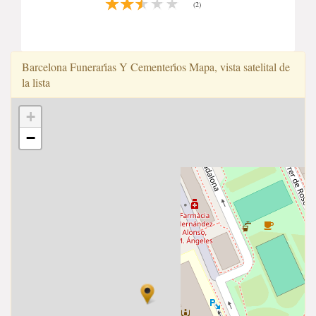
(2)
Barcelona Funerari̇̇as Y Cementeri̇̇os Mapa, vista satelital de
la lista
+
−