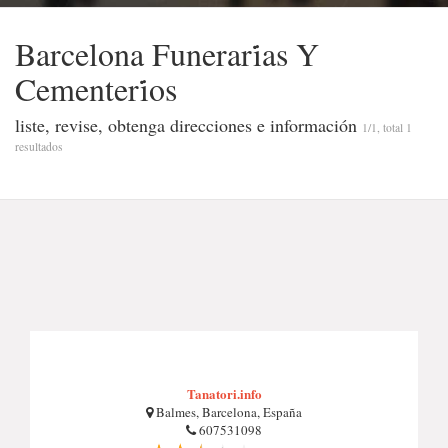
Barcelona Funerari̇̇as Y
Cementeri̇̇os
liste, revise, obtenga direcciones e información
1/1, total 1
resultados
Tanatori.info
Balmes, Barcelona, España
607531098