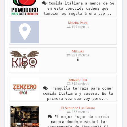
Comida italiana a menos de 5€
en esta conocida cadena que
también os regalará una tap...
Mucha Pasta
197 metros
Mitsuki
221 metros
zenzero_bar
315 metros
Tranquila terraza para comer
comida Italiana y casera. Es la
primera vez que voy pero...
El Señor de Las Brasas
355 metros
El mejor lugar de comida
casera donde descubrí la
gastronomía de Abruzzo!! El