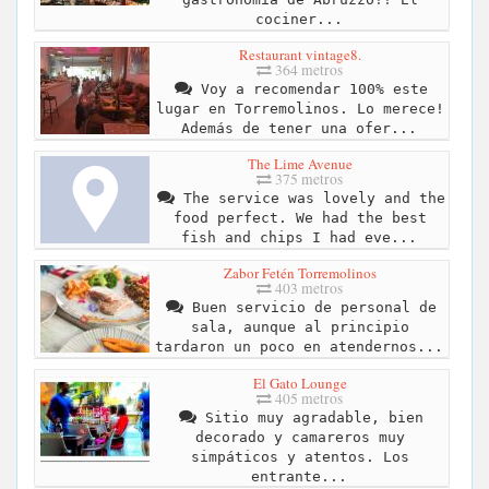
cociner...
Restaurant vintage8.
364 metros
Voy a recomendar 100% este
lugar en Torremolinos. Lo merece!
Además de tener una ofer...
The Lime Avenue
375 metros
The service was lovely and the
food perfect. We had the best
fish and chips I had eve...
Zabor Fetén Torremolinos
403 metros
Buen servicio de personal de
sala, aunque al principio
tardaron un poco en atendernos...
El Gato Lounge
405 metros
Sitio muy agradable, bien
decorado y camareros muy
simpáticos y atentos. Los
entrante...