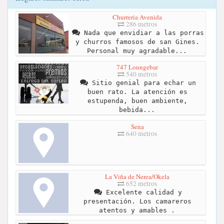
Churreria Avenida
286 metros
Nada que envidiar a las porras
y churros famosos de san Gines.
Personal muy agradable...
747 Loungebar
540 metros
Sitio genial para echar un
buen rato. La atención es
estupenda, buen ambiente,
bebida...
Sena
640 metros
La Viña de Nerea/Okela
652 metros
Excelente calidad y
presentación. Los camareros
atentos y amables .