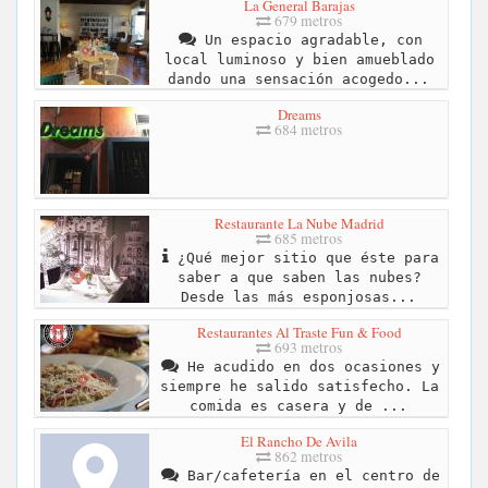
La General Barajas
679 metros
Un espacio agradable, con
local luminoso y bien amueblado
dando una sensación acogedo...
Dreams
684 metros
Restaurante La Nube Madrid
685 metros
¿Qué mejor sitio que éste para
saber a que saben las nubes?
Desde las más esponjosas...
Restaurantes Al Traste Fun & Food
693 metros
He acudido en dos ocasiones y
siempre he salido satisfecho. La
comida es casera y de ...
El Rancho De Avila
862 metros
Bar/cafetería en el centro de