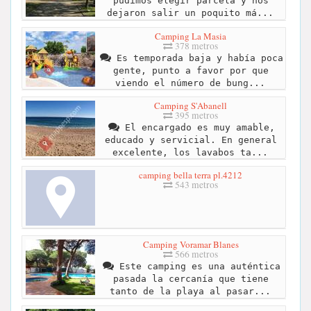
pudimos elegir parcela y nos
dejaron salir un poquito má...
Camping La Masia
378 metros
Es temporada baja y había poca
gente, punto a favor por que
viendo el número de bung...
Camping S'Abanell
395 metros
El encargado es muy amable,
educado y servicial. En general
excelente, los lavabos ta...
camping bella terra pl.4212
543 metros
Camping Voramar Blanes
566 metros
Este camping es una auténtica
pasada la cercanía que tiene
tanto de la playa al pasar...