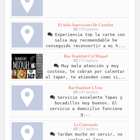
El Selle Santvicents De Castellet
150 metros
Experiencia top la carne con
salsa muy recomendable he
conseguido reconvertir a mi h...
Bar- Frankfurt Cal Miquel
175 metros
Muy mala atención y muy
costoso, te cobran por calentar
el táper, te atienden como si...
Bar Frankfurt L'Unic
187 metros
Servicio excelente Tapas y
bocadillos muy buenos. El
servicio a domicilio funciona
g...
La Cantonada
213 metros
Tardan mucho en servir, no
vuelvo ni loca