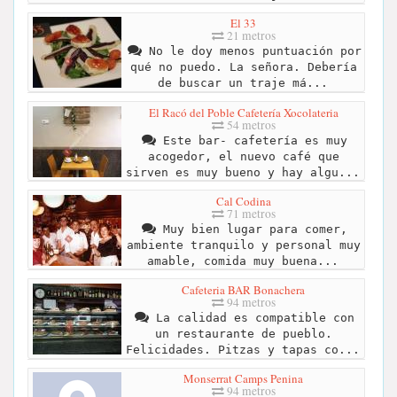
El 33
21 metros
No le doy menos puntuación por
qué no puedo. La señora. Debería
de buscar un traje má...
El Racó del Poble Cafetería Xocolateria
54 metros
Este bar- cafetería es muy
acogedor, el nuevo café que
sirven es muy bueno y hay algu...
Cal Codina
71 metros
Muy bien lugar para comer,
ambiente tranquilo y personal muy
amable, comida muy buena...
Cafeteria BAR Bonachera
94 metros
La calidad es compatible con
un restaurante de pueblo.
Felicidades. Pitzas y tapas co...
Monserrat Camps Penina
94 metros