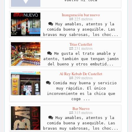
Inauguración bar nuevo
225 metros
Muy amables, atentos y la
comida buena y asequible. Las
bravas muy sabrosas, los choc...
Trias Castellet
231 metros
Me gusta el trato amable y
atento, también que tengan jamón
del bueno y otros embutid...
Al Rey Kebab De Castellet
299 metros
Comida muy buena y servicio
muy rápidio. El único
inconveniente es la chica que
coge ...
Bar Nuevo
315 metros
Muy amables, atentos y la
comida buena y asequible. Las
bravas muy sabrosas, los choc...