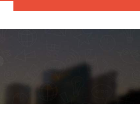
O
O
..