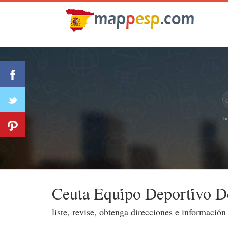
h
Ceuta Equi̇po Deporti̇vo De
liste, revise, obtenga direcciones e informació