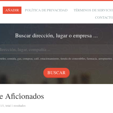
AÑADIR
POLÍTICA DE PRIVACIDAD
TÉRMINOS DE SERVICI
CONTACT
Buscar dirección, lugar o empresa ...
oteles, comida, gas, compras, café, estacionamiento, tienda de comestibles, farmacia, aeropuertos .
 Afi̇ci̇onados
n
1/1, total 1 resultados