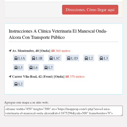
Direcciones, Cómo llegar aquí
Instrucciones A Clínica Veterinaria El Manescal Onda-
Alcora Con Transporte Público
Av. Montendre, 40 [Onda]
360 metros
L1A
L1B
L1C
L1D
L2
L3
L5
L6
L7
Carrer Vila-Real, 42 (Front) [Onda]
370 metros
L2
Agregue este mapa a su sitio web;