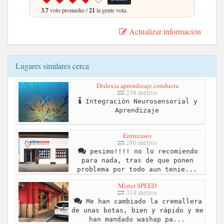
3.7
voto promedio /
21
la gente vota.
Actualizar información
Lugares similares cerca
Dislexia aprendizaje conducta
238 metros
Integración Neurosensorial y
Aprendizaje
Entrecases
280 metros
pesimo!!!! no lo recomiendo
para nada, tras de que ponen
problema por todo aun tenie...
Mister SPEED
314 metros
Me han cambiado la cremallera
de unas botas, bien y rápido y me
han mandado washap pa...