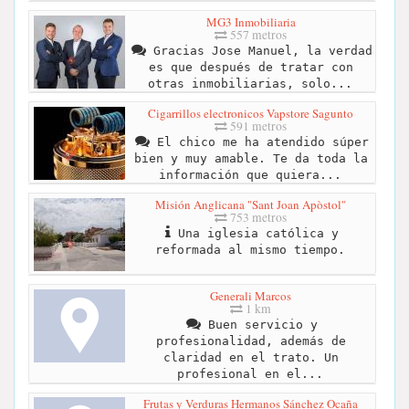
MG3 Inmobiliaria
557 metros
Gracias Jose Manuel, la verdad
es que después de tratar con
otras inmobiliarias, solo...
Cigarrillos electronicos Vapstore Sagunto
591 metros
El chico me ha atendido súper
bien y muy amable. Te da toda la
información que quiera...
Misión Anglicana "Sant Joan Apòstol"
753 metros
Una iglesia católica y
reformada al mismo tiempo.
Generali Marcos
1 km
Buen servicio y
profesionalidad, además de
claridad en el trato. Un
profesional en el...
Frutas y Verduras Hermanos Sánchez Ocaña