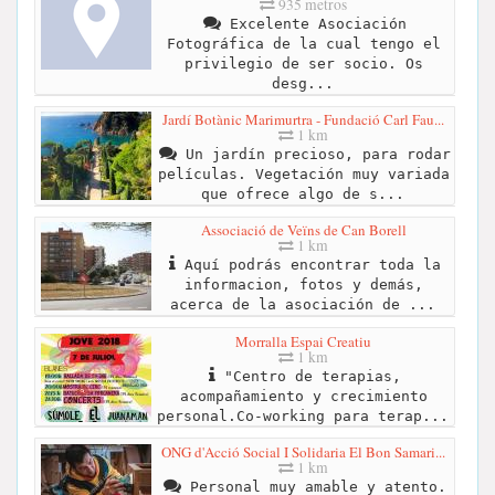
935 metros
Excelente Asociación
Fotográfica de la cual tengo el
privilegio de ser socio. Os
desg...
Jardí Botànic Marimurtra - Fundació Carl Fau...
1 km
Un jardín precioso, para rodar
películas. Vegetación muy variada
que ofrece algo de s...
Associació de Veïns de Can Borell
1 km
Aquí podrás encontrar toda la
informacion, fotos y demás,
acerca de la asociación de ...
Morralla Espai Creatiu
1 km
"Centro de terapias,
acompañamiento y crecimiento
personal.Co-working para terap...
ONG d'Acció Social I Solidaria El Bon Samari...
1 km
Personal muy amable y atento.