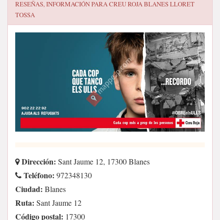
RESEÑAS, INFORMACIÓN PARA
CREU ROJA BLANES LLORET
TOSSA
Dirección:
Sant Jaume 12, 17300 Blanes
Teléfono:
972348130
Ciudad:
Blanes
Ruta:
Sant Jaume 12
Código postal:
17300