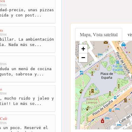
oca
tros
dad-precio, unas pizzas
bida y con post...
ra
Mapa, Vista satelital
vi
tros
billar. La ambientación
la. Nada más se...
+
−
tros
duda un menú de cocina
gusto, sabrosa y...
s
tros
, mucho ruido y jaleo y
tio!! Lo más so...
 Café
tros
 un poco. Reservé el