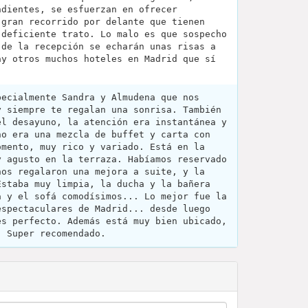
ndientes, se esfuerzan en ofrecer
 gran recorrido por delante que tienen
 deficiente trato. Lo malo es que sospecho
 de la recepción se echarán unas risas a
ay otros muchos hoteles en Madrid que sí
pecialmente Sandra y Almudena que nos
y siempre te regalan una sonrisa. También
el desayuno, la atención era instantánea y
no era una mezcla de buffet y carta con
omento, muy rico y variado. Está en la
y agusto en la terraza. Habíamos reservado
nos regalaron una mejora a suite, y la
Estaba muy limpia, la ducha y la bañera
a y el sofá comodísimos... Lo mejor fue la
espectaculares de Madrid... desde luego
es perfecto. Además está muy bien ubicado,
. Super recomendado.