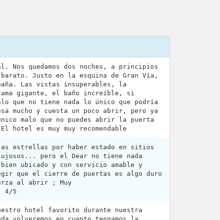
al. Nos quedamos dos noches, a principios
 barato. Justo en la esquina de Gran Vía,
paña. Las vistas insuperables, la
cama gigante, el baño increíble, si
alo que no tiene nada lo único que podría
esa mucho y cuesta un poco abrir, pero ya
único malo que no puedes abrir la puerta
 El hotel es muy muy recomendable
las estrellas por haber estado en sitios
lujosos... pero el Dear no tiene nada
 bien ubicado y con servicio amable y
egir que el cierre de puertas es algo duro
erza al abrir ; Muy
: 4/5
uestro hotel favorito durante nuestra
uda volveremos en cuanto tengamos la