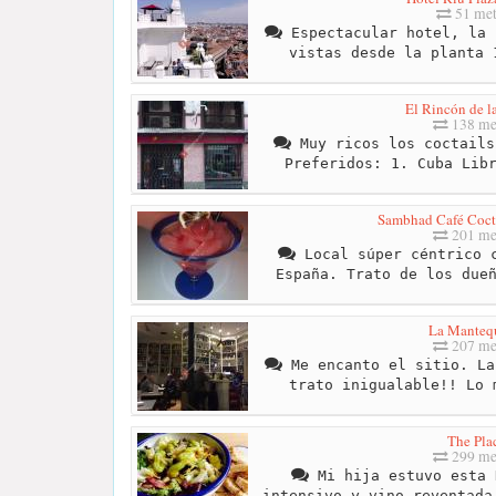
51 met
Espectacular hotel, la 
vistas desde la planta 
El Rincón de l
138 me
Muy ricos los coctails
Preferidos: 1. Cuba Lib
Sambhad Café Cocte
201 me
Local súper céntrico c
España. Trato de los due
La Manteq
207 me
Me encanto el sitio. La
trato inigualable!! Lo 
The Pla
299 me
Mi hija estuvo esta 
intensivo y vino reventada