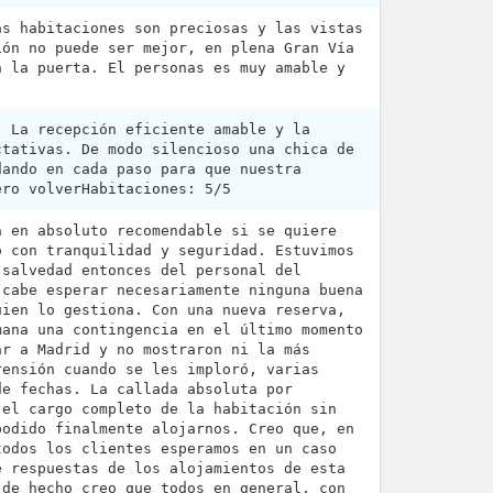
as habitaciones son preciosas y las vistas
ión no puede ser mejor, en plena Gran Vía
n la puerta. El personas es muy amable y
. La recepción eficiente amable y la
ctativas. De modo silencioso una chica de
dando en cada paso para que nuestra
ero volverHabitaciones: 5/5
a en absoluto recomendable si se quiere
o con tranquilidad y seguridad. Estuvimos
 salvedad entonces del personal del
 cabe esperar necesariamente ninguna buena
uien lo gestiona. Con una nueva reserva,
mana una contingencia en el último momento
ar a Madrid y no mostraron ni la más
rensión cuando se les imploró, varias
de fechas. La callada absoluta por
 el cargo completo de la habitación sin
podido finalmente alojarnos. Creo que, en
todos los clientes esperamos en un caso
e respuestas de los alojamientos de esta
 de hecho creo que todos en general, con