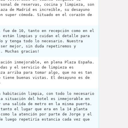
rsonal de reservas, cocina y limpieza, son
laza de Madrid es increíble, su desayuno
ón super cómoda. Situado en el corazón de
l fue de 10, tanto en recepción como en el
s están limpias y cuidan el detalle para
do y tenga todo lo necesario. Nuestra
 ser mejor, sin duda repetiremos y
l. Muchas gracias!
cación inmejorable, en plena Plaza España.
odas y el servicio de limpieza es
aza arriba para tomar algo, que no es tan
o tiene buenas vistas. El desayuno es de
5
a habitación limpia, con todo lo necesario
la situación del hotel es inmejorable en
y una salida de metro en la misma puerta.
 tanto el lugar que era en la 14 planta
 como la atención por parte de Jorge y el
de luego repetiría estancia cada vez que