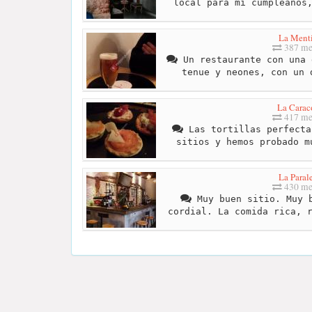
local para mi cumpleaños
La Menti
387 me
Un restaurante con una 
tenue y neones, con un 
La Carac
417 me
Las tortillas perfecta
sitios y hemos probado m
La Paral
430 me
Muy buen sitio. Muy b
cordial. La comida rica, 