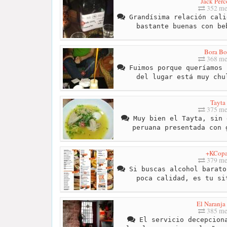
Jack Perc
352 me
Grandísima relación cali
bastante buenas con be
Bora Bo
368 me
Fuimos porque queríamos 
del lugar está muy chu
Tayta
375 me
Muy bien el Tayta, sin 
peruana presentada con 
+KCopa
379 me
Si buscas alcohol barato
poca calidad, es tu si
El Naranja
385 me
El servicio decepciona