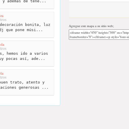
, y además de tene...
ra
tros
decoración bonita, luz
Agregue este mapa a su sitio web;
dj que pone músi...
ola
tros
s, hemos ido a varios
uy pocas así, ade...
ela
tros
uen trato, atento y
raciones generosas ...