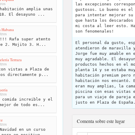
ros
las excepciones correspo
habitación amplia unas
gustosos. Lo bueno es el
18. El desayuno ...
para intentar mejorar su
que hasta los descarados
mi costa al leer esto. H
a Habana
son fenomenales!
tros
!!! Rafa super atento
El personal da gusto, es
re 2. Mojito 3. H...
atendieron de maravilla 
Jorge fue muy amable en 
muy agradable. El desayu
lería Terraza
tros
productos hechos en el m
on vistas a Plaza de
planta 14 y se estaba mu
ños directamente p...
habitación premium pero 
habitación nos encantó. 
eran muy amplias, la cam
uería
piscina con esas vistas 
tros
para un viaje de pareja 
 comida increible y el
justo en Plaza de España
mejor de todo es...
ce
Comenta sobre este lugar
tros
Navidad en un curso
 pero en positivo, ...