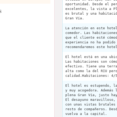
oportunidad. Desde el pe
excelentes, la vista a P
S
es brutal y una habitaci
Gran Vía.
La atención en este hote
comedor. Las habitacione
que el cliente esté cómo
experiencia no ha podido
recomendaremos este hote
El hotel está en una ubi
Las habitaciones son cóm
efectivo. Tiene una terr
alta como la del RIU per
calidad.Habitaciones: 4/
El hotel es estupendo, l
y muy acogedora. Además 
plena Gran Vía, justo ha
El desayuno maravilloso,
con unas vistas brutales
resto de compañeros. Des
vuelva a la capital.