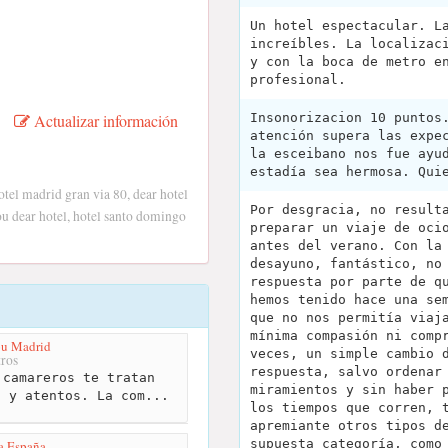
Un hotel espectacular. L
increíbles. La localizac
y con la boca de metro e
profesional.
Actualizar información
Insonorizacion 10 puntos
atención supera las expe
la esceibano nos fue ayu
estadía sea hermosa. Qui
otel madrid gran via 80, dear hotel
Por desgracia, no result
ou dear hotel, hotel santo domingo
preparar un viaje de oci
antes del verano. Con la
desayuno, fantástico, no
respuesta por parte de q
hemos tenido hace una se
que no nos permitía viaj
mínima compasión ni comp
ou Madrid
veces, un simple cambio 
ros
respuesta, salvo ordenar
camareros te tratan
miramientos y sin haber 
s y atentos. La com...
los tiempos que corren, 
apremiante otros tipos d
supuesta categoría, como
a España