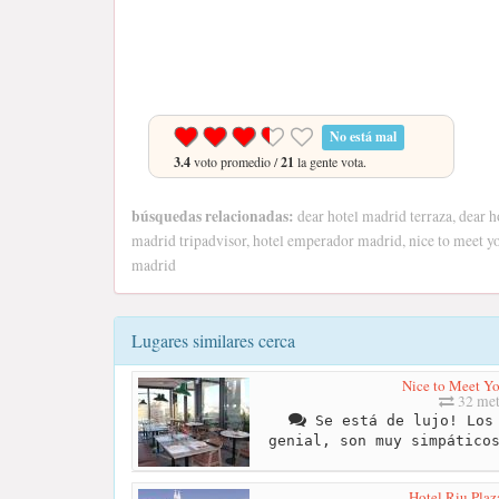
No está mal
3.4
voto promedio /
21
la gente vota.
búsquedas relacionadas:
dear hotel madrid terraza, dear h
madrid tripadvisor, hotel emperador madrid, nice to meet y
madrid
Lugares similares cerca
Nice to Meet Y
32 met
Se está de lujo! Los 
genial, son muy simpático
Hotel Riu Plaz