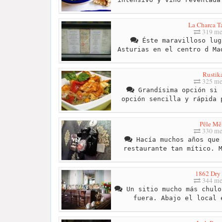
La Charca T
319 me
Éste maravilloso lug
Asturias en el centro d Ma
Rustik
325 me
Grandísima opción si 
opción sencilla y rápida 
Pêle Mê
330 me
Hacía muchos años que 
restaurante tan mítico. 
1862 Dry
344 me
Un sitio mucho más chulo
fuera. Abajo el local 