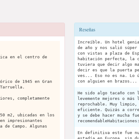
Reseñas
Increíble. Un hotel geni
de año y nos salió súper
con vistas a plaza de Es
ica en el centro de
habitación perfecta, la 
tuviera que decir algo m
decir es que la puerta p
ves... Eso no es na. Lo 
con alguien en brazos...
órico de 1945 en Gran
Tarruella.
He sido algo tacaño con 
iores, completamente
levemente mejores o más 
reprochable. Muy limpio,
eficiente. Quizás a corr
50 m2, ubicadas en los
y se debe hacer mucha fu
en impresionantes
recomendableHabitaciones
a de Campo. Algunas
En definitiva este fue n
estadía en Europa, sin d