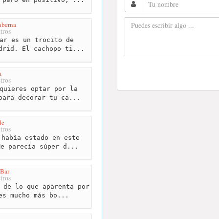
aberna
tros
ar es un trocito de
drid. El cachopo ti...
a
tros
quieres optar por la
para decorar tu ca...
le
tros
había estado en este
Me parecía súper d...
 Bar
tros
 de lo que aparenta por
es mucho más bo...