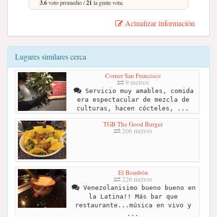
3.6
voto promedio /
21
la gente vota.
Actualizar información
Lugares similares cerca
Corner San Francisco
9 metros
Servicio muy amables, comida
era espectacular de mezcla de
culturas, hacen cócteles, ...
TGB The Good Burger
206 metros
El Bombón
226 metros
Venezolanisimo bueno bueno en
la Latina!! Más bar que
restaurante...música en vivo y
...