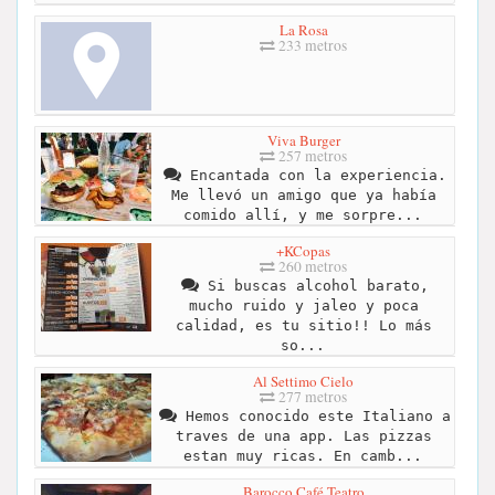
La Rosa
233 metros
Viva Burger
257 metros
Encantada con la experiencia.
Me llevó un amigo que ya había
comido allí, y me sorpre...
+KCopas
260 metros
Si buscas alcohol barato,
mucho ruido y jaleo y poca
calidad, es tu sitio!! Lo más
so...
Al Settimo Cielo
277 metros
Hemos conocido este Italiano a
traves de una app. Las pizzas
estan muy ricas. En camb...
Barocco Café Teatro