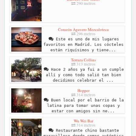
290 metros
Corazón Agavero Mezcaloteca
296 metros
Este es uno de mis lugares
favoritos en Madrid. Los cócteles
están riquísimos y tiene...
Terraza Collins
313 metros
Hace 2 años ya fui a un cumple
allí y como todo salió tan bien
decidimos celebrar el ...
Hopper
314 metros
Buen local por el barrio de la
latina para tomar unas copas y
estar con amigos sin ne...
Wu Wei Bar
314 metros
Restaurante chino bastante
maravilloso donde comer auténtica