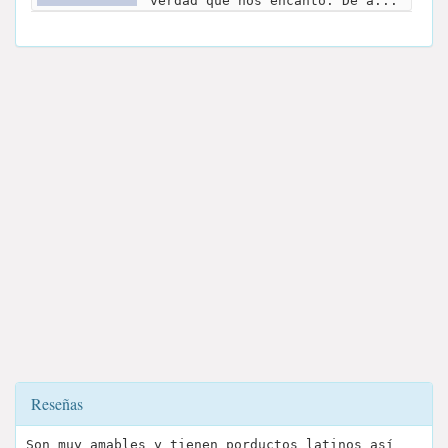
verdad que nos encantó. De a...
Reseñas
Son muy amables y tienen porductos latinos así