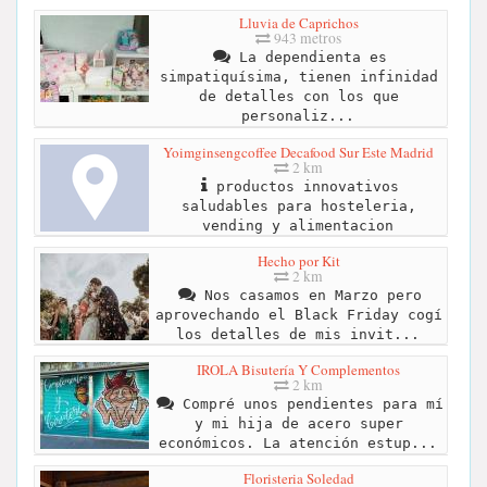
Lluvia de Caprichos
943 metros
La dependienta es
simpatiquísima, tienen infinidad
de detalles con los que
personaliz...
Yoimginsengcoffee Decafood Sur Este Madrid
2 km
productos innovativos
saludables para hosteleria,
vending y alimentacion
Hecho por Kit
2 km
Nos casamos en Marzo pero
aprovechando el Black Friday cogí
los detalles de mis invit...
IROLA Bisutería Y Complementos
2 km
Compré unos pendientes para mí
y mi hija de acero super
económicos. La atención estup...
Floristeria Soledad