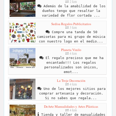
2 km
Además de la amabilidad de los
dueños tengo que resaltar la
variedad de flor cortada ...
Sedisa Regalos Publicitarios
3 km
Compre una tanda de 50
camisetas para mi grupo de música
con nuestro logo en el medio...
Planeta Vinilo
4 km
El regalo precioso que me ha
encantado!!! Los regalos
personalizados son únicos,
emot...
La Troje Decoración
4 km
Uno de los mejores sitios para
comprar artesanía y decoración.
Si no sabes que regala...
DeArte Manualidades y Artes Plásticas
4 km
Tienda y taller de manualidades