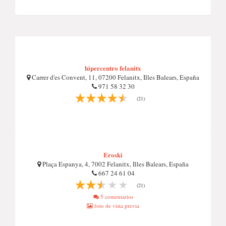
hipercentro felanitx
Carrer d'es Convent, 11, 07200 Felanitx, Illes Balears, España
971 58 32 30
(21)
Eroski
Plaça Espanya, 4, 7002 Felanitx, Illes Balears, España
667 24 61 04
(21)
5 comentarios
foto de vista previa