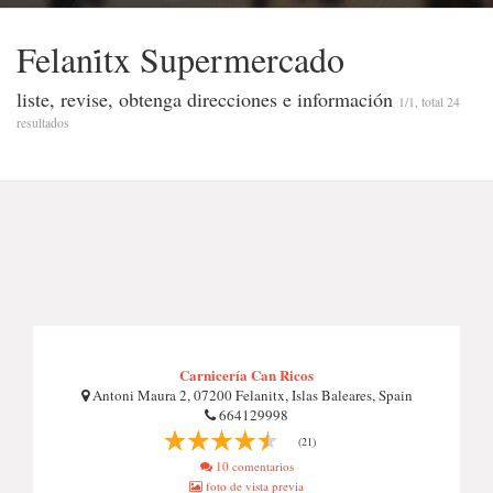
Felani̇tx Supermercado
liste, revise, obtenga direcciones e información
1/1, total 24
resultados
Carnicería Can Ricos
Antoni Maura 2, 07200 Felanitx, Islas Baleares, Spain
664129998
(21)
10 comentarios
foto de vista previa