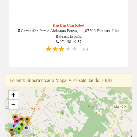
Bip Bip Can Ribot
Carrer d'en Pere d'Alcàntara Penya, 11, 07200 Felanitx, Illes
Balears, España
971 58 19 57
(21)
Felani̇tx Supermercado Mapa, vista satelital de la lista
+
−