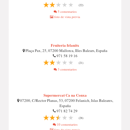
(22)
5 comentarios
foto de vista previa
Fruiteria felanitx
Plaça Pax, 25, 07200 Mallorca, Illes Balears, España
971 58 19 16
(21)
3 comentarios
Supermercat Ca na Conxa
07200, C/Rector Planas, 53, 07200 Felanich, Islas Baleares,
España
971 82 74 29
(28)
10 comentarios
foto de vista previa