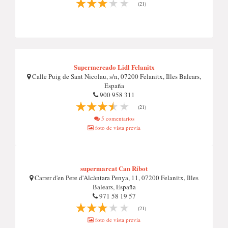
(21)
Supermercado Lidl Felanitx
Calle Puig de Sant Nicolau, s/n, 07200 Felanitx, Illes Balears,
España
900 958 311
(21)
5 comentarios
foto de vista previa
supermarcat Can Ribot
Carrer d'en Pere d'Alcàntara Penya, 11, 07200 Felanitx, Illes
Balears, España
971 58 19 57
(21)
foto de vista previa