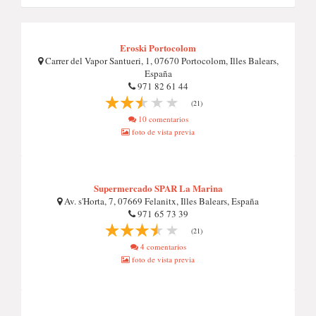
Eroski Portocolom
Carrer del Vapor Santueri, 1, 07670 Portocolom, Illes Balears,
España
971 82 61 44
(21)
10 comentarios
foto de vista previa
Supermercado SPAR La Marina
Av. s'Horta, 7, 07669 Felanitx, Illes Balears, España
971 65 73 39
(21)
4 comentarios
foto de vista previa