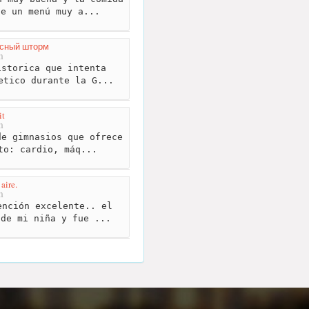
ne un menú muy a...
асный шторм
m
storica que intenta
etico durante la G...
it
m
e gimnasios que ofrece
to: cardio, máq...
 aire.
m
nción excelente.. el
 de mi niña y fue ...