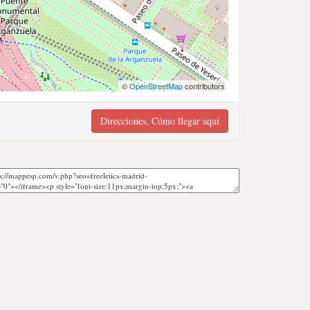
©
OpenStreetMap
contributors
Direcciones, Cómo llegar aquí