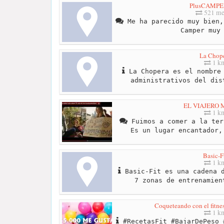
PlusCAMPER
521 me
Me ha parecido muy bien,
Camper muy
La Chop
1 k
La Chopera es el nombre 
administrativos del dis
EL VIAJERO
1 k
Fuimos a comer a la ter
Es un lugar encantador,
Basic-F
1 k
Basic-Fit es una cadena d
7 zonas de entrenamien
Coqueteando con el fitnes
1 k
#RecetasFit #BajarDePeso 