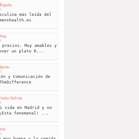
 España
m
sculina más leída del
menshealth.es
ling
m
 precios. Muy amables y
oner un plato R...
Sports
m
ón y Comunicación de
TheDifference
Tierno Galván
m
i vida en Madrid y no
¡Esta fenomenal! ...
erú
m
 muy buena y la comida