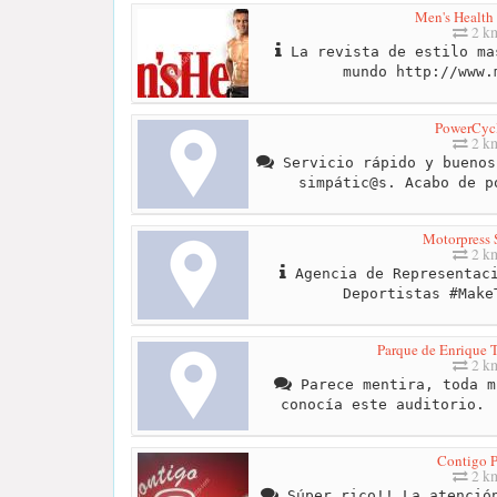
Men's Health
2 k
La revista de estilo ma
mundo http://www.
PowerCyc
2 k
Servicio rápido y buenos
simpátic@s. Acabo de p
Motorpress 
2 k
Agencia de Representaci
Deportistas #Make
Parque de Enrique 
2 k
Parece mentira, toda m
conocía este auditorio. 
Contigo P
2 k
Súper rico!! La atención