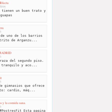
fecta
tros
 tienen un buen trato y
 guapas
era
m
de uno de los barrios
trito de Arganzu...
 MADRID
m
raza del segundo piso.
 tranquilo y aco...
it
m
e gimnasios que ofrece
to: cardio, máq...
s y la comida sana.
m
#PostresFit Esta pagina