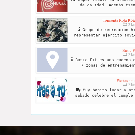
de calidad. Además tie
Tormenta Roja-Кр
2 k
Grupo de recreacion hi
representar ejercito sovi
Basic-F
2 k
Basic-Fit es una cadena d
7 zonas de entrenamien
Fiestas a tu
2 k
Muy bonito lugar y ate
sábado celebre el cumple