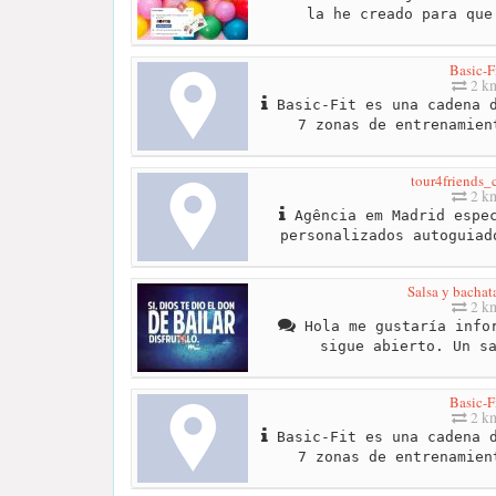
la he creado para que
Basic-F
2 k
Basic-Fit es una cadena d
7 zonas de entrenamien
tour4friends_
2 k
Agência em Madrid espec
personalizados autoguiad
Salsa y bachat
2 k
Hola me gustaría infor
sigue abierto. Un s
Basic-F
2 k
Basic-Fit es una cadena d
7 zonas de entrenamien