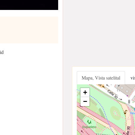
id
Mapa, Vista satelital
vi
+
−