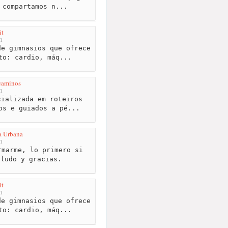
 compartamos n...
it
m
e gimnasios que ofrece
to: cardio, máq...
caminos
m
ializada em roteiros
os e guiados a pé...
a Urbana
m
marme, lo primero si
aludo y gracias.
it
m
e gimnasios que ofrece
to: cardio, máq...