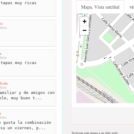
tapas muy ricas
Mapa, Vista satelital
vi
+
pi
tros
−
a
tros
tapas muy ricas
 Roda
tros
amiliar y de amigos con
ble, muy buen t...
m
tros
 gusta la combinación
 su un viernes, p...
Agregue este mapa a su sitio web;