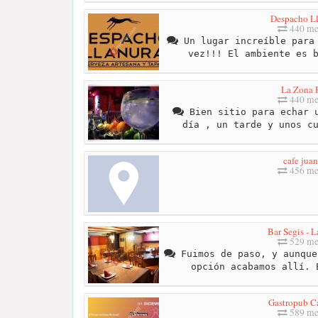
Despacho L
440 me
Un lugar increíble para 
vez!!! El ambiente es 
La Zona 
440 me
Bien sitio para echar u
día , un tarde y unos c
cafe juan
456 me
Bar Segis - 
529 me
Fuimos de paso, y aunque
opción acabamos allí. 
Gastropub C
589 me