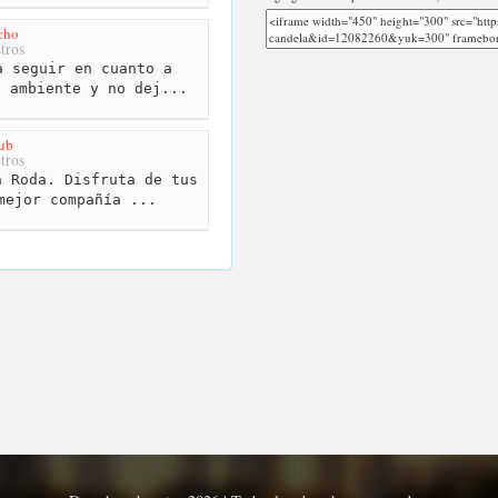
cho
tros
 seguir en cuanto a
n ambiente y no dej...
Pub
tros
 Roda. Disfruta de tus
mejor compañía ...