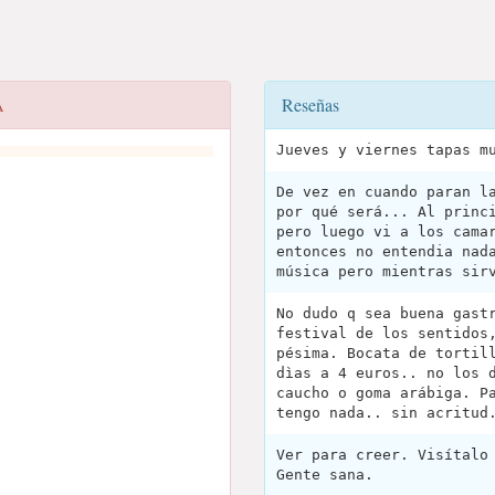
Reseñas
A
Jueves y viernes tapas m
De vez en cuando paran l
por qué será... Al princ
pero luego vi a los cama
entonces no entendia nad
música pero mientras sir
No dudo q sea buena gast
festival de los sentidos
pésima. Bocata de tortil
dìas a 4 euros.. no los 
caucho o goma arábiga. P
tengo nada.. sin acritud
Ver para creer. Visítalo
Gente sana.