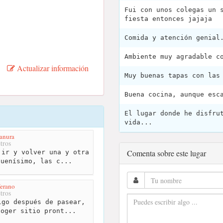
Fui con unos colegas un 
fiesta entonces jajaja
Comida y atención genial
Ambiente muy agradable c
Actualizar información
Muy buenas tapas con las
Buena cocina, aunque esc
El lugar donde he disfru
vida...
anura
tros
Comenta sobre este lugar
ir y volver una y otra
buenísimo, las c...
erano
tros
go después de pasear,
coger sitio pront...