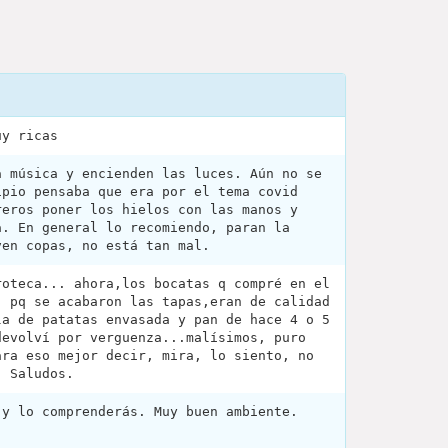
uy ricas
a música y encienden las luces. Aún no se
ipio pensaba que era por el tema covid
reros poner los hielos con las manos y
a. En general lo recomiendo, paran la
ven copas, no está tan mal.
roteca... ahora,los bocatas q compré en el
, pq se acabaron las tapas,eran de calidad
la de patatas envasada y pan de hace 4 o 5
devolví por verguenza...malísimos, puro
ara eso mejor decir, mira, lo siento, no
. Saludos.
 y lo comprenderás. Muy buen ambiente.