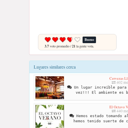
Bueno
3.7
voto promedio /
21
la gente vota.
Lugares similares cerca
Cervezas Ll
402 me
Un lugar increíble para 
vez!!! El ambiente es 
El Octavo V
440 me
Hemos estado tomando al
hemos tenido suerte de 