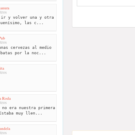
lanura
tros
ir y volver una y otra
buenísimo, las c...
Pub
tros
nas cervezas al medio
ubatas por la noc...
ita
tros
La Roda
tros
 no era nuestra primera
Estaba muy llen...
andela
tros