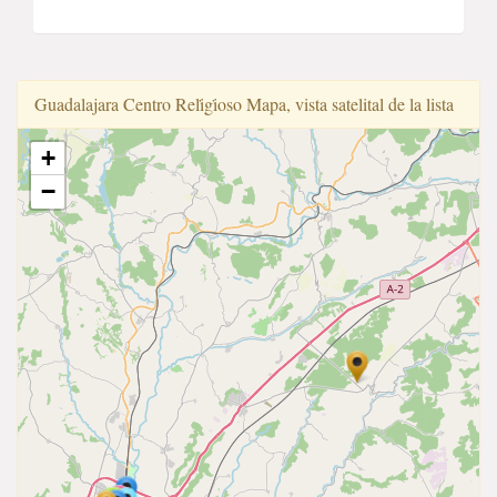
Guadalajara Centro Reli̇gi̇oso Mapa, vista satelital de la lista
+
−