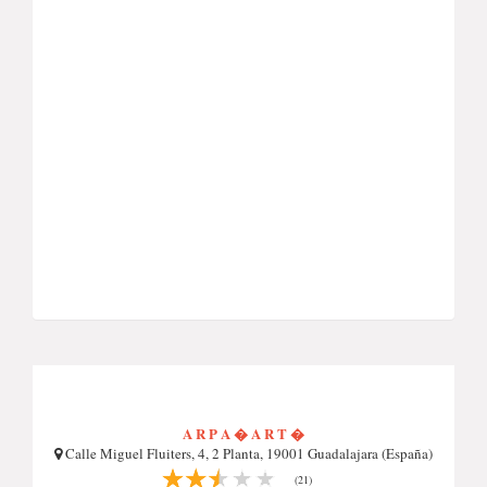
A R P A � A R T �
Calle Miguel Fluiters, 4, 2 Planta, 19001 Guadalajara (España)
(21)