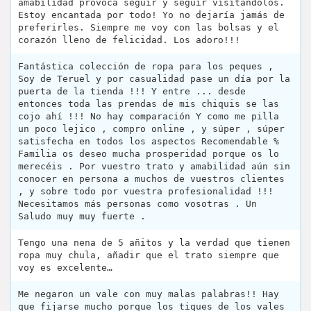
amabilidad provoca seguir y seguir visitandolos.
Estoy encantada por todo! Yo no dejaría jamás de
preferirles. Siempre me voy con las bolsas y el
corazón lleno de felicidad. Los adoro!!!
Fantástica colección de ropa para los peques ,
Soy de Teruel y por casualidad pase un día por la
puerta de la tienda !!! Y entre ... desde
entonces toda las prendas de mis chiquis se las
cojo ahí !!! No hay comparación Y como me pilla
un poco lejico , compro online , y súper , súper
satisfecha en todos los aspectos Recomendable %
Familia os deseo mucha prosperidad porque os lo
merecéis . Por vuestro trato y amabilidad aún sin
conocer en persona a muchos de vuestros clientes
, y sobre todo por vuestra profesionalidad !!!
Necesitamos más personas como vosotras . Un
Saludo muy muy fuerte .
Tengo una nena de 5 añitos y la verdad que tienen
ropa muy chula, añadir que el trato siempre que
voy es excelente…
Me negaron un vale con muy malas palabras!! Hay
que fijarse mucho porque los tiques de los vales