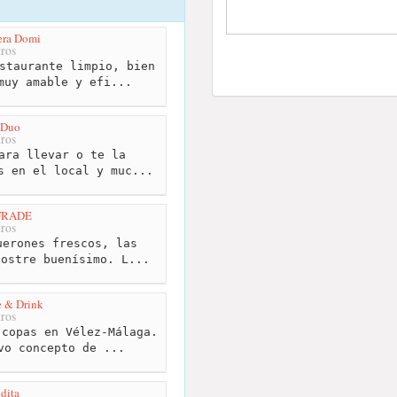
era Domi
ros
staurante limpio, bien
muy amable y efi...
 Duo
ros
ara llevar o te la
s en el local y muc...
FRADE
ros
erones frescos, las
postre buenísimo. L...
e & Drink
ros
copas en Vélez-Málaga.
vo concepto de ...
dita