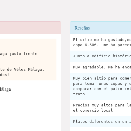
Reseñas
El sitio me ha gustado,e
copa 6.50€.. me ha parec
aga justo frente
Junto a edificio históri
Muy agradable. Me ha enc
te de Vélez Málaga,
dos!
Muy bien sitio para come
para tomar unas copas y 
Málaga
comparar con el patio in
trato.
Precios muy altos para l
el comercio local.
Platos diferentes en un 