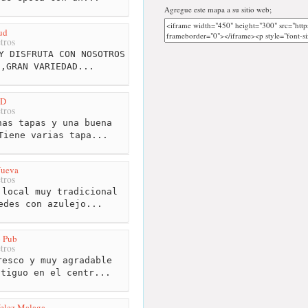
Agregue este mapa a su sitio web;
ud
tros
Y DISFRUTA CON NOSOTROS
S,GRAN VARIEDAD...
ND
tros
as tapas y una buena
Tiene varias tapa...
Nueva
tros
local muy tradicional
edes con azulejo...
o Pub
tros
esco y muy agradable
ntiguo en el centr...
elez Malaga