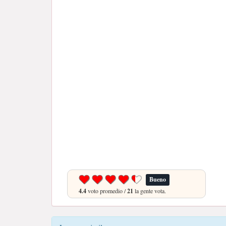
Bueno
4.4
voto promedio /
21
la gente vota.