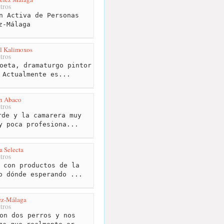
tros
n Activa de Personas
z-Málaga
l Kalimoxos
tros
oeta, dramaturgo pintor
 Actualmente es...
ón Abaco
tros
de y la camarera muy
y poca profesiona...
a Selecta
tros
 con productos de la
o dónde esperando ...
lez-Málaga
tros
on dos perros y nos