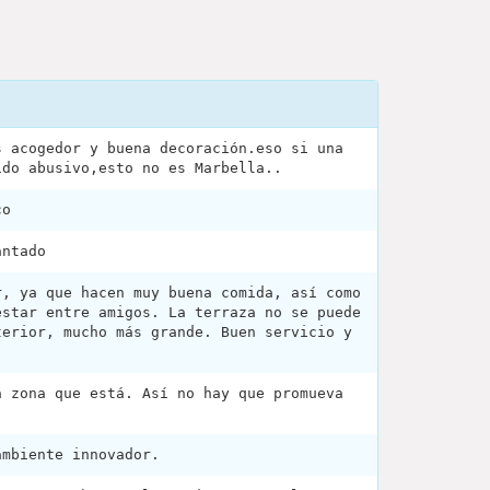
s acogedor y buena decoración.eso si una
ido abusivo,esto no es Marbella..
co
antado
r, ya que hacen muy buena comida, así como
estar entre amigos. La terraza no se puede
terior, mucho más grande. Buen servicio y
a zona que está. Así no hay que promueva
ambiente innovador.