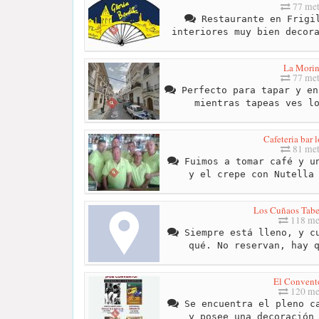
77 met
Restaurante en Frigil
interiores muy bien decor
La Mori
77 met
Perfecto para tapar y en
mientras tapeas ves l
Cafeteria bar 
81 met
Fuimos a tomar café y un
y el crepe con Nutella
Los Cuñaos Tabe
118 me
Siempre está lleno, y cu
qué. No reservan, hay 
El Convent
120 me
Se encuentra el pleno ca
y posee una decoración