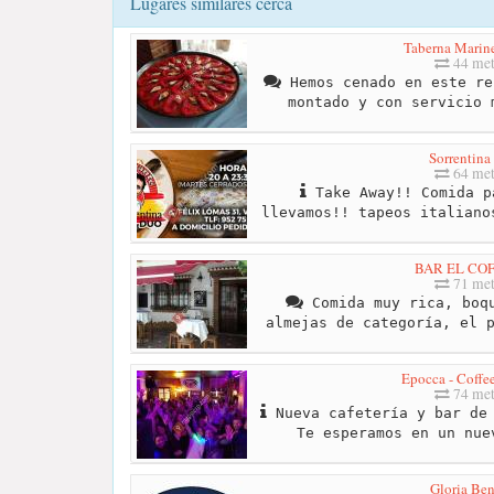
Lugares similares cerca
Taberna Marin
44 met
Hemos cenado en este re
montado y con servicio 
Sorrentina
64 met
Take Away!! Comida p
llevamos!! tapeos italiano
BAR EL CO
71 met
Comida muy rica, boqu
almejas de categoría, el 
Epocca - Coffe
74 met
Nueva cafetería y bar de 
Te esperamos en un nue
Gloria Ben