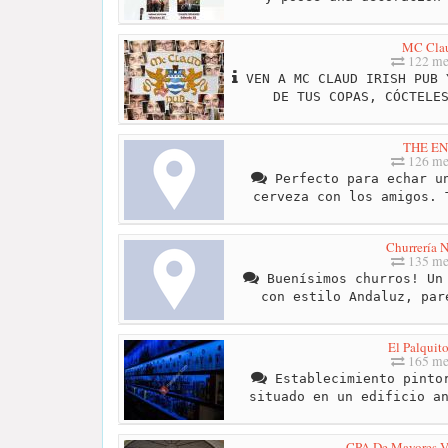
MC Cla
122 me
VEN A MC CLAUD IRISH PUB 
DE TUS COPAS, CÓCTELE
THE E
126 me
Perfecto para echar un
cerveza con los amigos. 
Churrería 
135 me
Buenísimos churros! Un 
con estilo Andaluz, par
El Palquit
165 me
Establecimiento pintor
situado en un edificio a
CPA De Mayores V