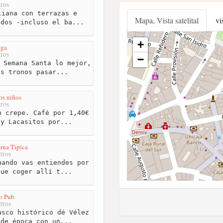
ros
iana con terrazas e
Mapa, Vista satelital
vi
ados -incluso el ba...
+
nga
ros
−
 Semana Santa lo mejor,
os tronos pasar...
los niños
ros
 crepe. Café por 1,40€
 y Lacasitos por...
rna Tipica
tros
ando vas entiendes por
que coger allí t...
o Pub
tros
sco histórico dé Vélez
 de época con un...