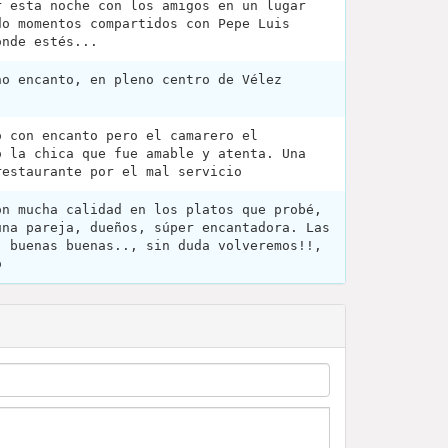
r esta noche con los amigos en un lugar
do momentos compartidos con Pepe Luis
onde estés...
ho encanto, en pleno centro de Vélez
o con encanto pero el camarero el
o la chica que fue amable y atenta. Una
restaurante por el mal servicio
on mucha calidad en los platos que probé,
una pareja, dueños, súper encantadora. Las
, buenas buenas.., sin duda volveremos!!,
o