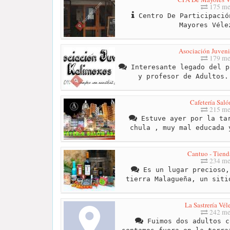
175 me
Centro De Participació
Mayores Véle
Asociación Juveni
179 me
Interesante legado del p
y profesor de Adultos.
Cafetería Sal
215 me
Estuve ayer por la tar
chula , muy mal educada 
Cantuo - Tiend
234 me
Es un lugar precioso,
tierra Malagueña, un siti
La Sastrería Vé
242 me
Fuimos dos adultos c