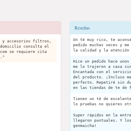
Reseñas
Un té muy rico, te acons
 y accesorios filtros,
pedido muchas veces y me
domicilio consulta el
la calidad y la atención
com se requiere cita
."
Hice un pedido hace unos
me lo trajeron a casa si
Encantada con el servici
del producto. ¡Incluso m
perfecto. Repetiré sin d
en las tiendas de te de 
Tienen un té de excelent
lo pruebas no quieres ot
Super rápidos en la entr
llegaron puntuales. Y lo
genmaicha!