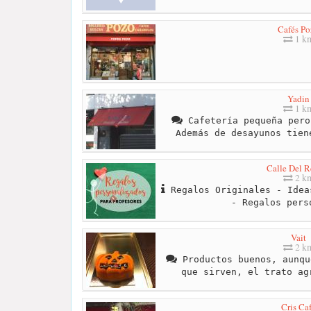
Cafés Po
1 k
Yadin
1 k
Cafetería pequeña pero
Además de desayunos tien
Calle Del R
2 k
Regalos Originales - Idea
- Regalos pers
Vait
2 k
Productos buenos, aunqu
que sirven, el trato ag
Cris Ca