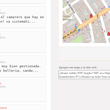
a
tros
el camarero que hay en
io? va sistemáti...
a
tros
tros
 muy bien gestionada.
Agregue este mapa a su sitio web;
e bollería, sandw...
a
tros
astesi