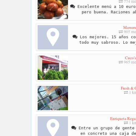
774 me
Excelente menú a 10 euro
pero buena. Raciones a
Mawers
905 me
Los mejores. 15 años co
todo muy sabroso. Lo me
Cuco's
965 me
Fresh & 
1 k
Enriqueta Rega
1 k
Entre un grupo de gente 
en concreto una caja d