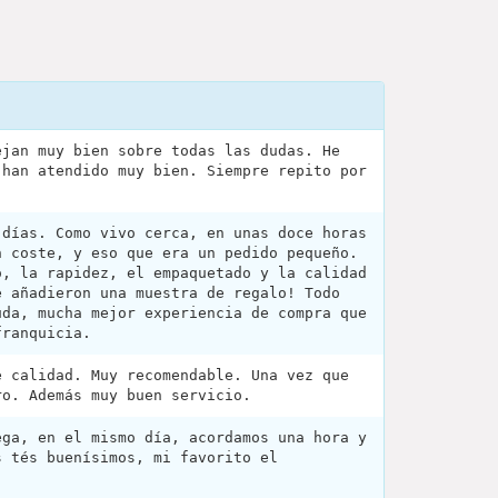
ejan muy bien sobre todas las dudas. He
 han atendido muy bien. Siempre repito por
 días. Como vivo cerca, en unas doce horas
n coste, y eso que era un pedido pequeño.
o, la rapidez, el empaquetado y la calidad
e añadieron una muestra de regalo! Todo
uda, mucha mejor experiencia de compra que
franquicia.
e calidad. Muy recomendable. Una vez que
ro. Además muy buen servicio.
ega, en el mismo día, acordamos una hora y
s tés buenísimos, mi favorito el