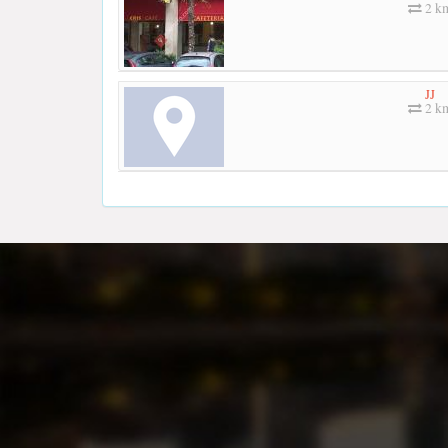
2 k
JJ
2 k