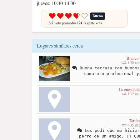
jueves: 10:30-14:30
Bueno
3.7
voto promedio /
21
la gente vota.
Lugares similares cerca
Blanco 
100 me
Buena terraza con buenos
camarero profesional y
La cuesta de
132 me
Tatilei
405 me
Les pedí que me hicier
perro de un amigo, ¡Y QU