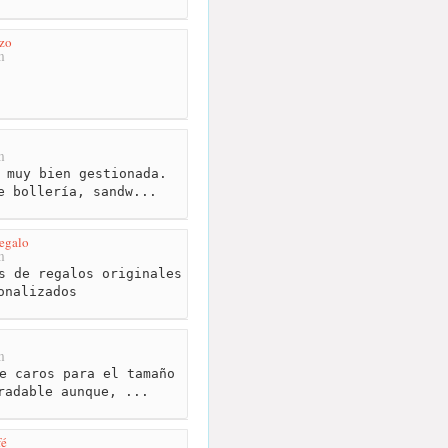
zo
m
m
 muy bien gestionada.
e bollería, sandw...
egalo
m
s de regalos originales
onalizados
m
e caros para el tamaño
radable aunque, ...
fé