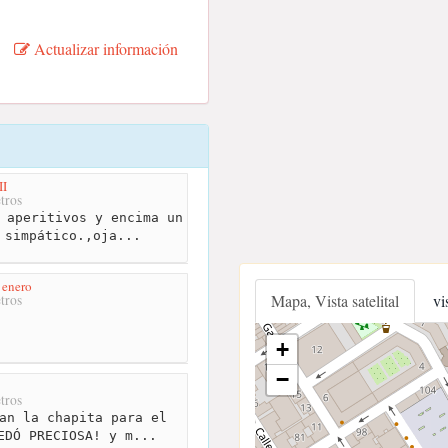
Actualizar información
II
tros
 aperitivos y encima un
 simpático.,oja...
 enero
Mapa, Vista satelital
vi
tros
+
−
tros
an la chapita para el
EDÓ PRECIOSA! y m...