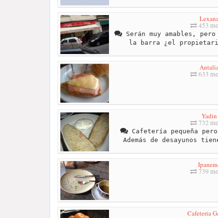
Lexan
453 me
Serán muy amables, pero 
la barra ¿el propietar
Antali
633 me
Yadin
732 me
Cafetería pequeña pero
Además de desayunos tien
Ipanem
739 me
Cafeteria G