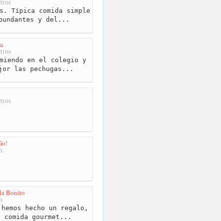
tros
s. Típica comida simple
bundantes y del...
a
tros
miendo en el colegio y
jor las pechugas...
tros
Go!
m
la Bonito
m
hemos hecho un regalo,
e comida gourmet...