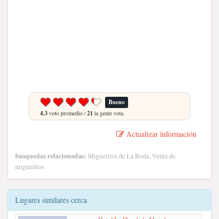
Bueno
4.3
voto promedio /
21
la gente vota.
Actualizar información
búsquedas relacionadas:
Miguelitos de La Roda, Venta de
miguelitos
Lugares similares cerca