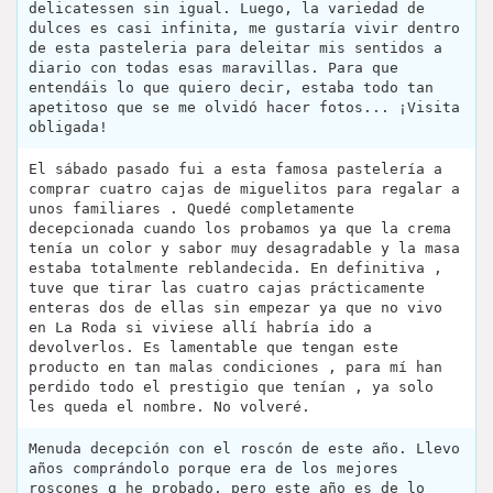
delicatessen sin igual. Luego, la variedad de
dulces es casi infinita, me gustaría vivir dentro
de esta pasteleria para deleitar mis sentidos a
diario con todas esas maravillas. Para que
entendáis lo que quiero decir, estaba todo tan
apetitoso que se me olvidó hacer fotos... ¡Visita
obligada!
El sábado pasado fui a esta famosa pastelería a
comprar cuatro cajas de miguelitos para regalar a
unos familiares . Quedé completamente
decepcionada cuando los probamos ya que la crema
tenía un color y sabor muy desagradable y la masa
estaba totalmente reblandecida. En definitiva ,
tuve que tirar las cuatro cajas prácticamente
enteras dos de ellas sin empezar ya que no vivo
en La Roda si viviese allí habría ido a
devolverlos. Es lamentable que tengan este
producto en tan malas condiciones , para mí han
perdido todo el prestigio que tenían , ya solo
les queda el nombre. No volveré.
Menuda decepción con el roscón de este año. Llevo
años comprándolo porque era de los mejores
roscones q he probado, pero este año es de lo