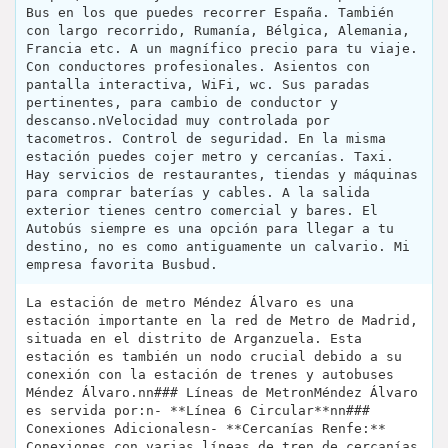
Bus en los que puedes recorrer España. También
con largo recorrido, Rumanía, Bélgica, Alemania,
Francia etc. A un magnífico precio para tu viaje.
Con conductores profesionales. Asientos con
pantalla interactiva, WiFi, wc. Sus paradas
pertinentes, para cambio de conductor y
descanso.nVelocidad muy controlada por
tacometros. Control de seguridad. En la misma
estación puedes cojer metro y cercanías. Taxi.
Hay servicios de restaurantes, tiendas y máquinas
para comprar baterías y cables. A la salida
exterior tienes centro comercial y bares. El
Autobús siempre es una opción para llegar a tu
destino, no es como antiguamente un calvario. Mi
empresa favorita Busbud.
La estación de metro Méndez Álvaro es una
estación importante en la red de Metro de Madrid,
situada en el distrito de Arganzuela. Esta
estación es también un nodo crucial debido a su
conexión con la estación de trenes y autobuses
Méndez Álvaro.nn### Líneas de MetronMéndez Álvaro
es servida por:n- **Línea 6 Circular**nn###
Conexiones Adicionalesn- **Cercanías Renfe:**
Conexiones con varias líneas de tren de cercanías