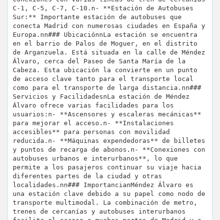
C-1, C-5, C-7, C-10.n- **Estación de Autobuses
Sur:** Importante estación de autobuses que
conecta Madrid con numerosas ciudades en España y
Europa.nn### UbicaciónnLa estación se encuentra
en el barrio de Palos de Moguer, en el distrito
de Arganzuela. Está situada en la calle de Méndez
Álvaro, cerca del Paseo de Santa María de la
Cabeza. Esta ubicación la convierte en un punto
de acceso clave tanto para el transporte local
como para el transporte de larga distancia.nn###
Servicios y FacilidadesnLa estación de Méndez
Álvaro ofrece varias facilidades para los
usuarios:n- **Ascensores y escaleras mecánicas**
para mejorar el acceso.n- **Instalaciones
accesibles** para personas con movilidad
reducida.n- **Máquinas expendedoras** de billetes
y puntos de recarga de abonos.n- **Conexiones con
autobuses urbanos e interurbanos**, lo que
permite a los pasajeros continuar su viaje hacia
diferentes partes de la ciudad y otras
localidades.nn### ImportancianMéndez Álvaro es
una estación clave debido a su papel como nodo de
transporte multimodal. La combinación de metro,
trenes de cercanías y autobuses interurbanos