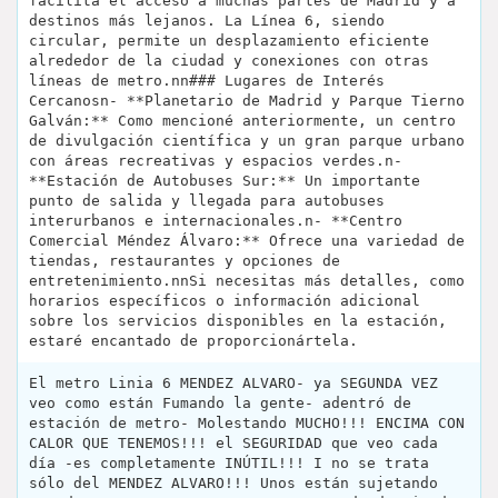
facilita el acceso a muchas partes de Madrid y a
destinos más lejanos. La Línea 6, siendo
circular, permite un desplazamiento eficiente
alrededor de la ciudad y conexiones con otras
líneas de metro.nn### Lugares de Interés
Cercanosn- **Planetario de Madrid y Parque Tierno
Galván:** Como mencioné anteriormente, un centro
de divulgación científica y un gran parque urbano
con áreas recreativas y espacios verdes.n-
**Estación de Autobuses Sur:** Un importante
punto de salida y llegada para autobuses
interurbanos e internacionales.n- **Centro
Comercial Méndez Álvaro:** Ofrece una variedad de
tiendas, restaurantes y opciones de
entretenimiento.nnSi necesitas más detalles, como
horarios específicos o información adicional
sobre los servicios disponibles en la estación,
estaré encantado de proporcionártela.
El metro Linia 6 MENDEZ ALVARO- ya SEGUNDA VEZ
veo como están Fumando la gente- adentró de
estación de metro- Molestando MUCHO!!! ENCIMA CON
CALOR QUE TENEMOS!!! el SEGURIDAD que veo cada
día -es completamente INÚTIL!!! I no se trata
sólo del MENDEZ ALVARO!!! Unos están sujetando