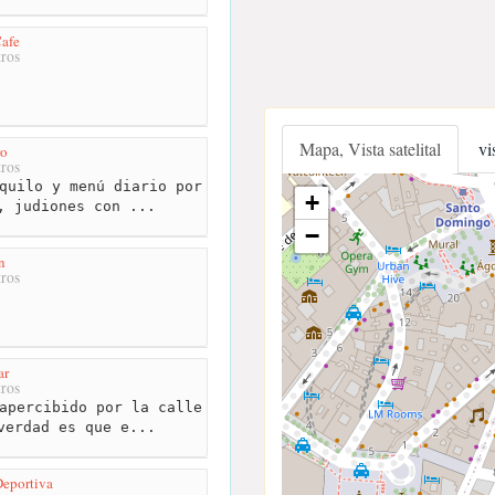
afe
ros
Mapa, Vista satelital
vi
ro
ros
quilo y menú diario por
+
, judiones con ...
−
n
ros
ar
ros
apercibido por la calle
verdad es que e...
Deportiva