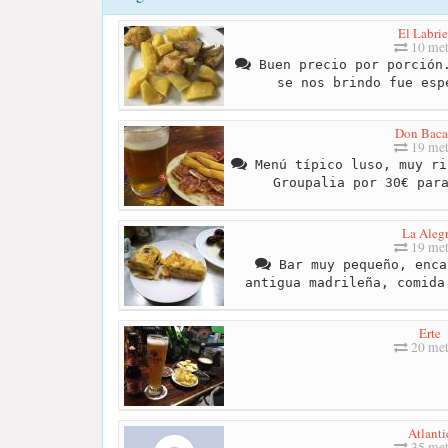
El Labri
10 met
Buen precio por porción.
se nos brindo fue esp
Don Baca
19 met
Menú típico luso, muy ri
Groupalia por 30€ par
La Alegr
19 met
Bar muy pequeño, enca
antigua madrileña, comida
Erte
20 met
Atlanti
35 met