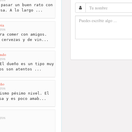
pasar un buen rato con
asa. A lo largo ...
pia
ros
ra comer con amigos.
 cervezas y de vin...
ondo
ros
El dueño es un tipo muy
os son atentos ...
iño
ros
ismo pésimo nivel. El
sa y es poco amab...
ros