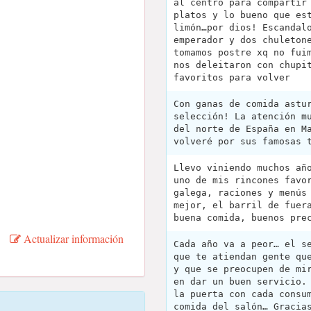
al centro para compartir
platos y lo bueno que es
limón…por dios! Escandal
emperador y dos chuleton
tomamos postre xq no fui
nos deleitaron con chupi
favoritos para volver
Con ganas de comida astu
selección! La atención m
del norte de España en M
volveré por sus famosas 
Llevo viniendo muchos añ
uno de mis rincones favo
galega, raciones y menús
mejor, el barril de fuer
buena comida, buenos pre
Actualizar información
Cada año va a peor… el s
que te atiendan gente qu
y que se preocupen de mi
en dar un buen servicio.
la puerta con cada consu
comida del salón… Gracia