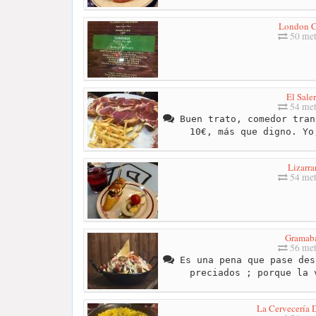
London C
50 met
El Sale
54 met
Buen trato, comedor tran
10€, más que digno. Yo
Lizarra
54 met
Gramab
56 met
Es una pena que pase des
preciados ; porque la 
La Cervecería 