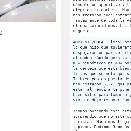
dándote un aperitivo y t
elegimos limonchelo. Muy
nos trataron excelenteme
restaurante de toda la v
el que coincidimos. Les 
negocio.
ES
AMBIENTE/LOCAL: local pe
lo que hizo que tuviéram
despejaran un par de sit
atienden rápido pero lo 
muy simpáticos ni muy bo
la cerveza que está bien
fritas que se nota que s
También ponían paella de
nos costaron 5,3€, que p
está mal, encima te pone
buen sitio para tomar al
vía sin dejarte un riñón
Íbamos buscando este sit
sorprendió que no esté c
turistas. Nada más llega
tapizas. Pedimos 3 menús