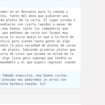
comer en un descanso para la comida y
atos, tanto del menú que pidieron una
 de platos de la carta. El lugar estaba a
tendieron con cierta rapidez a pesar de
a muy buena, tanto los compañeros que
s que pedimos de carta nos fuimos muy
Quizá la única queja es que a la hora de
aótico pero siendo tanta gente es algo
endió la poca variedad de platos de carne
n de platos, habiendo primeros platos que
carta de vinos que estaba en mitad de la
, algo lioso pero supongo que tendrá su
omendable y al que espero regresar cuando
a fabada exquisita, muy buena cocina.
a próxima vez pediremos un arroz con
pinta bárbara.Comida: 5/5