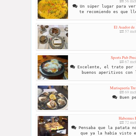
56 met
Un súper lugar para ver
te recomiendo es que ll
El Asador de
57 met
Sports Pub Pre
67 met
Excelente, el trato por 
buenos aperitivos con 
Marisquería Tre
69 met
Buen pe
Habemus 
72 met
Pensaba que la patata no
que ya la había visto 