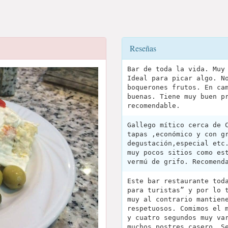
Reseñas
Bar de toda la vida. Muy
Ideal para picar algo. N
boquerones frutos. En ca
buenas. Tiene muy buen p
recomendable.
Gallego mítico cerca de 
tapas ,económico y con g
degustación,especial etc
muy pocos sitios como es
vermú de grifo. Recomend
Este bar restaurante tod
para turistas” y por lo 
muy al contrario mantien
respetuosos. Comimos el 
y cuatro segundos muy va
muchos postres casero. S