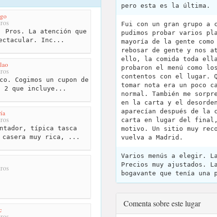
pero esta es la última.
ego
ros
Fui con un gran grupo a 
 Pros. La atención que
pudimos probar varios pl
ectacular. Inc...
mayoría de la gente como
rebosar de gente y nos a
ello, la comida toda ell
lao
probaron el menú como lo
ros
contentos con el lugar. 
co. Cogimos un cupon de
tomar nota era un poco c
a 2 que incluye...
normal. También me sorpr
en la carta y el desorde
aparecían después de la 
ía
ros
carta en lugar del final
ntador, típica tasca
motivo. Un sitio muy rec
 casera muy rica, ...
vuelva a Madrid.
Varios menús a elegir. L
Precios muy ajustados. L
ros
bogavante que tenía una 
Comenta sobre este lugar
c
ros