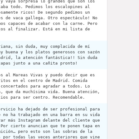
 y vaya sorpresa lo grandes que son los
taba todo. Pedimos los escalopines al
osamente ricos! De segundo pedimos un
es de vaca gallega. Otro espectáculo! No
mos capaces de acabar con la carne. Pero
tos al finalizar. Está en mi lista de
riana, sin duda, muy complacida de mí
uy buena y los platos generosos con sazón
adrid, la atención fantástica!! Sin duda
tapas junto a una cañita pronto!
os al Mareas Vivas y puedo decir que es
ritos en el centro de Madrid. Comida
 concertados para agradar a todos. Lo
a, que da muchísima vida. Buena atención,
cios para ser centro. Recomendable.
ervicio ha dejado de ser profesional para
e no ha trabajado en una barra en su vida
rar más Instagram delante del cliente que
 Por cierto anuncian que te ponen tapa en
mición… pero esto son las sobras de la
s por todas las veces anteriores que vine