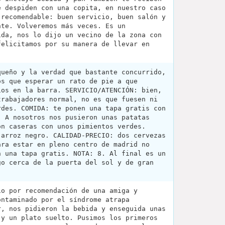
e despiden con una copita, en nuestro caso
 recomendable: buen servicio, buen salón y
nte. Volveremos más veces. Es un
ida, nos lo dijo un vecino de la zona con
felicitamos por su manera de llevar en
queño y la verdad que bastante concurrido,
os que esperar un rato de pie a que
ios en la barra. SERVICIO/ATENCIÓN: bien,
trabajadores normal, no es que fuesen ni
rdes. COMIDA: te ponen una tapa gratis con
. A nosotros nos pusieron unas patatas
on caseras con unos pimientos verdes.
 arroz negro. CALIDAD-PRECIO: dos cervezas
ara estar en pleno centro de madrid no
n una tapa gratis. NOTA: 8. Al final es un
go cerca de la puerta del sol y de gran
.
io por recomendación de una amiga y
ontaminado por el síndrome atrapa
r, nos pidieron la bebida y enseguida unas
 y un plato suelto. Pusimos los primeros