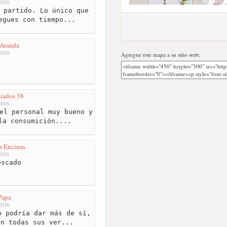
ros
 partido. Lo único que
egues con tiempo...
 Aranda
ros
Agregue este mapa a su sitio web;
ciados 38
ros
el personal muy bueno y
la consumición....
s Encinas
ros
scado
Papa
ros
 podría dar más de sí,
en todas sus ver...