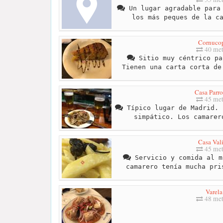
Un lugar agradable para 
los más peques de la c
Cornuco
40 met
Sitio muy céntrico pa
Tienen una carta corta de
Casa Parr
45 met
Típico lugar de Madrid. 
simpático. Los camarer
Casa Val
45 met
Servicio y comida al m
camarero tenía mucha pri
Varela
48 met