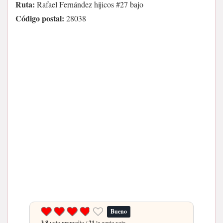
Ruta:
Rafael Fernández hijicos #27 bajo
Código postal:
28038
Bueno
3.8
voto promedio /
21
la gente vota.