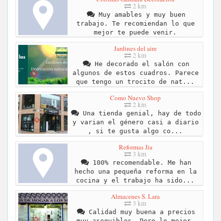
2 km
Muy amables y muy buen
trabajo. Te recomiendan lo que
mejor te puede venir.
Jardines del aire
2 km
He decorado el salón con
algunos de estos cuadros. Parece
que tengo un trocito de nat...
Como Nuevo Shop
2 km
Una tienda genial, hay de todo
y varian el género casi a diario
, si te gusta algo co...
Reformas Jia
3 km
100% recomendable. Me han
hecho una pequeña reforma en la
cocina y el trabajo ha sido...
Almacenes S. Lara
3 km
Calidad muy buena a precios
muy asequibles. Pero lo mejor,