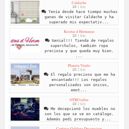
Caldache
1 km
Tenía desde hace tiempo muchas
ganas de visitar Caldache y ha
superado mis expectativ...
Kositas d Hermanas
1 km
Genial!!! Tienda de regalos
superchulos, también ropa
preciosa y que queda muy bien.
...
Planeta Vinilo
2 km
El regalo precioso que me ha
encantado!!! Los regalos
personalizados son únicos,
emot...
OTRO taller
2 km
Me decepcionó los muebles no
son los que se ve en catálogo.
Además pedi presupuesto y...
Cortinas Galdana Decoracion