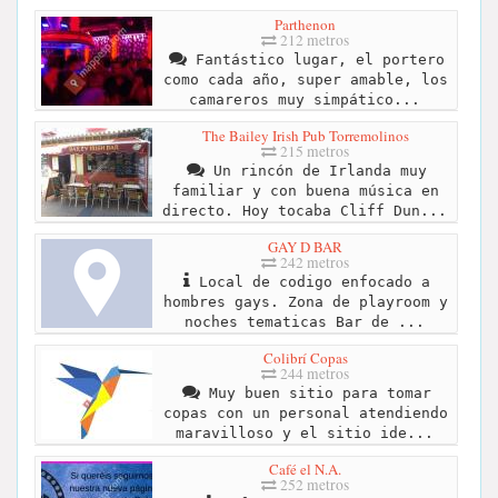
Parthenon
212 metros
Fantástico lugar, el portero
como cada año, super amable, los
camareros muy simpático...
The Bailey Irish Pub Torremolinos
215 metros
Un rincón de Irlanda muy
familiar y con buena música en
directo. Hoy tocaba Cliff Dun...
GAY D BAR
242 metros
Local de codigo enfocado a
hombres gays. Zona de playroom y
noches tematicas Bar de ...
Colibrí Copas
244 metros
Muy buen sitio para tomar
copas con un personal atendiendo
maravilloso y el sitio ide...
Café el N.A.
252 metros