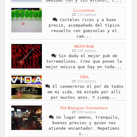
bebidas con y sin alcohol, c...
La cocteleria
125 metros
Cocteles ricos y a buen
precio, acompañado del típico
revuelto con gominolas y el
cam...
MEN'S BAR
188 metros
Sin duda el mejor pub de
torremolinos. Creo que ponen la
mejor música que hay en toda...
VIDA
202 metros
El canmereroo el por de todos
em mi vida. Há estado por alli
por muchos anos. Y siemp...
Pub Branigans Torremolinos
208 metros
Un lugar ameno, tranquilo,
buenos precios y quien nos
atiende encantador. Repetimos
s...