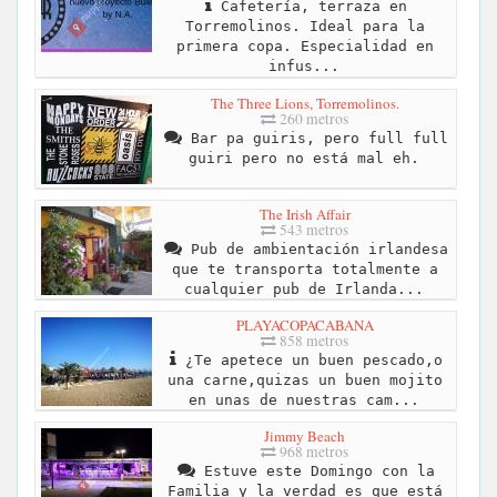
Cafetería, terraza en
Torremolinos. Ideal para la
primera copa. Especialidad en
infus...
The Three Lions, Torremolinos.
260 metros
Bar pa guiris, pero full full
guiri pero no está mal eh.
The Irish Affair
543 metros
Pub de ambientación irlandesa
que te transporta totalmente a
cualquier pub de Irlanda...
PLAYACOPACABANA
858 metros
¿Te apetece un buen pescado,o
una carne,quizas un buen mojito
en unas de nuestras cam...
Jimmy Beach
968 metros
Estuve este Domingo con la
Familia y la verdad es que está