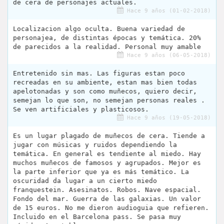
de cera de personajes actuales.
Hace 9 años (01-02-2018)
Localizacion algo oculta. Buena variedad de
personajea, de distintas épocas y temática. 20%
de parecidos a la realidad. Personal muy amable
Hace 9 años (06-05-2018)
Entretenido sin mas. Las figuras estan poco
recreadas en su ambiente, estan mas bien todas
apelotonadas y son como muñecos, quiero decir,
semejan lo que son, no semejan personas reales .
Se ven artificiales y plasticosos.
Hace 9 años (19-05-2018)
Es un lugar plagado de muñecos de cera. Tiende a
jugar con músicas y ruidos dependiendo la
temática. En general es tendiente al miedo. Hay
muchos muñecos de famosos y agrupados. Mejor es
la parte inferior que ya es más temático. La
oscuridad da lugar a un cierto miedo
franquestein. Asesinatos. Robos. Nave espacial.
Fondo del mar. Guerra de las galaxias. Un valor
de 15 euros. No me dieron audioguia que refieren.
Incluido en el Barcelona pass. Se pasa muy