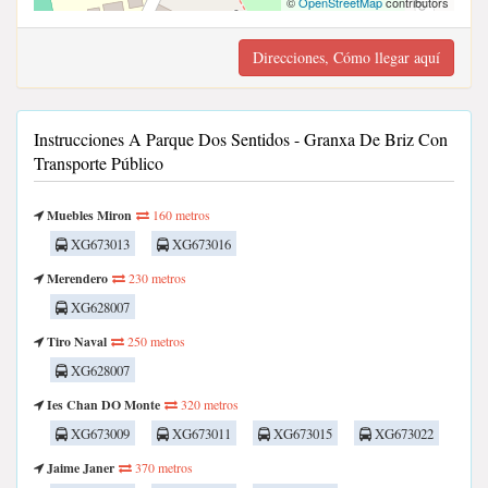
©
OpenStreetMap
contributors
Direcciones, Cómo llegar aquí
Instrucciones A Parque Dos Sentidos - Granxa De Briz Con
Transporte Público
Muebles Miron
160 metros
XG673013
XG673016
Merendero
230 metros
XG628007
Tiro Naval
250 metros
XG628007
Ies Chan DO Monte
320 metros
XG673009
XG673011
XG673015
XG673022
Jaime Janer
370 metros