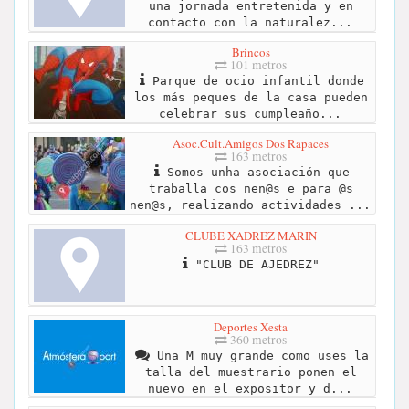
una jornada entretenida y en
contacto con la naturalez...
Brincos
101 metros
Parque de ocio infantil donde
los más peques de la casa pueden
celebrar sus cumpleaño...
Asoc.Cult.Amigos Dos Rapaces
163 metros
Somos unha asociación que
traballa cos nen@s e para @s
nen@s, realizando actividades ...
CLUBE XADREZ MARIN
163 metros
"CLUB DE AJEDREZ"
Deportes Xesta
360 metros
Una M muy grande como uses la
talla del muestrario ponen el
nuevo en el expositor y d...