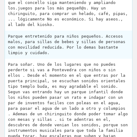
que el concello siga manteniendo y ampliando
los.juegos para los más pequeñ@s. Hay un
chiringuito, para comprar un helado, café, pipas,
... lógicamente No es económico. Si hay aseos.,
al lado del kiosko.
Parque entretenido para niños pequeños. Accesos
malos, para sillas de bebes y sillas de personas
con movilidad reducida. Por lo demas bastante
limpio y cuidado.
Para soñar. Uno de los lugares que no puedes
perderte si vas a Pontevedra con niños o sin
ellos . Desde el momento en el que entras por la
puerta principal, se escuchan sonidos orientales
tipo templo buda, es muy agradable el sonido.
Segun vas entrando hay un parque infantil donde
los niños pueden pasar un rato e indagar con un
par de inventos faciles con poleas en el agua,
para pasar el agua de un lado a otro y columpios
. Ademas de un chiringuito donde poder tomar algo
con mesas y sillas . si te adentras en el,
descubres de donde venian los sonidos, porque son
instrumentos musicales para que toda la familia
pueda tocar, hay escaleras que suben y bajan