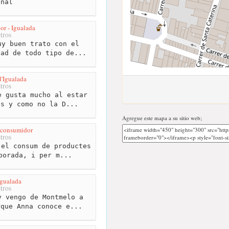
onal
or - Igualada
tros
y buen trato con el
dad de todo tipo de...
d'Igualada
tros
 gusta mucho al estar
os y como no la D...
Agregue este mapa a su sitio web;
 consumidor
tros
el consum de productes
porada, i per m...
Igualada
tros
 vengo de Montmelo a
rque Anna conoce e...