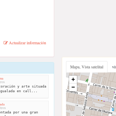
Actualizar información
Mapa, Vista satelital
vi
oma
+
ros
−
oración y arte situada
Igualada en call...
lada
tros
ntada por una gran