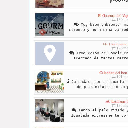
profesi
El Gourmet del Vap
180 me
Muy bien ambiente, mu
cliente y muchísima varie
Els Tres Tombs 
186 me
Traducción de Google Me
acercado de tantos carr
Calendari del bon
191 me
Calendari per a fomentar 
de proximitat i de tem
AC Estilisme 
195 me
Tengo el pelo rizado y
Igualada expresamente po