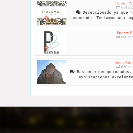
Obrador P
614 me
Decepcionado ya que n
esperado. Teníamos una ex
Priority 
680 me
Anoia Patr
680 me
Bastante decepcionados, 
explicaciones excelent