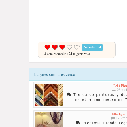
No está mal
3
voto promedio /
21
la gente vota.
Lugares similares cerca
Pel i Pl
96 met
Tienda de pinturas y dec
en el mismo centro de 
Elle Igua
176 me
Preciosa tienda rege