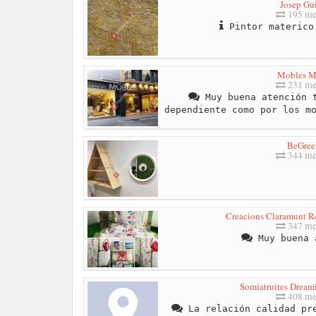
Josep Gu
195 me
Pintor materico
Mobles M
231 me
Muy buena atención t
dependiente como por los m
BeGree
344 me
Creacions Claramunt Re
347 me
Muy buena 
Somiatruites Dream
408 me
La relación calidad pre