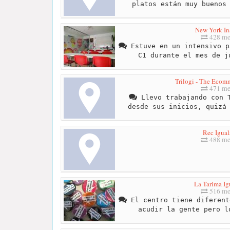
platos están muy buenos
New York Ins
428 me
Estuve en un intensivo p
C1 durante el mes de j
Trilogi - The Ecom
471 me
Llevo trabajando con T
desde sus inicios, quizá
Rec Igual
488 me
La Tarima Ig
516 me
El centro tiene diferent
acudir la gente pero l