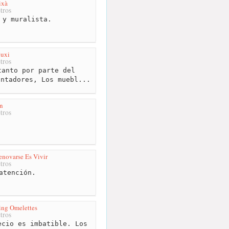
ixà
tros
 y muralista.
uxi
tros
anto por parte del
ontadores, Los muebl...
n
tros
novarse Es Vivir
tros
atención.
ing Omelettes
tros
cio es imbatible. Los