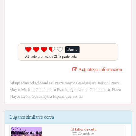
Bueno
3.5
voto promedio /
21
la gente vota.
Actualizar información
búsquedas relacionadas:
Plaza mayor Guadalajara Jalisco, Plaza
Mayor Madrid, Guadalajara España, Que ver en Guadalajara, Plaza
Mayor León, Guadalajara España que visitar
Lugares similares cerca
El taller de cutu
25 metros