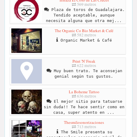
569 metros
Plaza de toros de Guadalajara.
Tendido aceptable, aunque
necesita alguna que otra mej...
The Organic Co Bio Market & Café
582 metros
Organic Market & Café
Print 'N' Freak
622 metros
Muy buen trato. Te aconsejan
genial según tus gustos.
La Boheme Tattoo
636 metros
El mejor sitio para tatuarse
sin duda!! Te hace sentir como en
casa, super atento en ...
Thesmilesonorizaciones
713 metros
The Smile presenta su