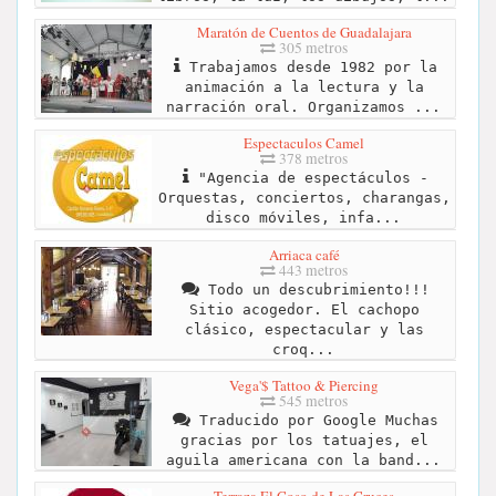
Maratón de Cuentos de Guadalajara
305 metros
Trabajamos desde 1982 por la
animación a la lectura y la
narración oral. Organizamos ...
Espectaculos Camel
378 metros
"Agencia de espectáculos -
Orquestas, conciertos, charangas,
disco móviles, infa...
Arriaca café
443 metros
Todo un descubrimiento!!!
Sitio acogedor. El cachopo
clásico, espectacular y las
croq...
Vega'$ Tattoo & Piercing
545 metros
Traducido por Google Muchas
gracias por los tatuajes, el
aguila americana con la band...
Terraza El Coso de Las Cruces