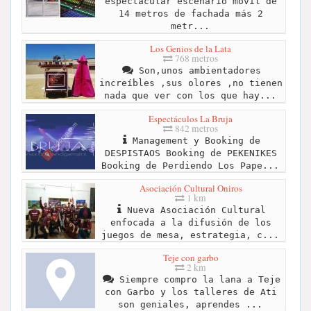
espectacular escenario móvil de
14 metros de fachada más 2
metr...
Los Genios de la Lata
768 metros
Son,unos ambientadores
increíbles ,sus olores ,no tienen
nada que ver con los que hay...
Espectáculos La Bruja
842 metros
Management y Booking de
DESPISTAOS Booking de PEKENIKES
Booking de Perdiendo Los Pape...
Asociación Cultural Oniros
1 km
Nueva Asociación Cultural
enfocada a la difusión de los
juegos de mesa, estrategia, c...
Teje con garbo
2 km
Siempre compro la lana a Teje
con Garbo y los talleres de Ati
son geniales, aprendes ...