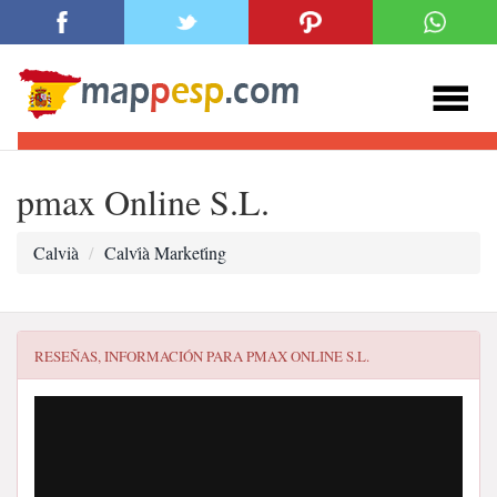
pmax Online S.L.
Calvià
Calvi̇à Marketi̇ng
RESEÑAS, INFORMACIÓN PARA
PMAX ONLINE S.L.