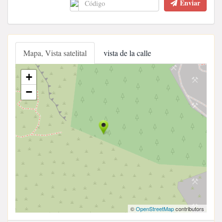
Enviar
Mapa, Vista satelital
vista de la calle
+
−
©
OpenStreetMap
contributors