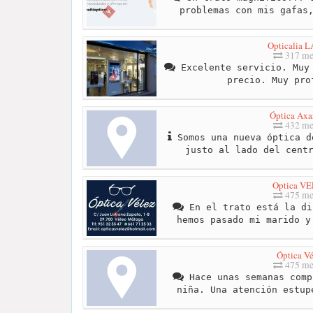
problemas con mis gafas
Opticalia 
317 me
Excelente servicio. Muy 
precio. Muy pro
Óptica Axa
432 me
Somos una nueva óptica d
justo al lado del cent
Optica V
475 me
En el trato está la di
hemos pasado mi marido y
Óptica Vé
475 me
Hace unas semanas comp
niña. Una atención estup