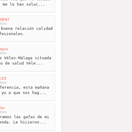
, me lo han soluc...
LABAO
tros
buena relación calidad
fesionales.
rquia
tros
e Vélez-Málaga situada
ro de salud Véle...
ELEZ
tros
ferencia, esta mañana
 yo a que nos hag...
lez
tros
ramos las gafas de mi
enda. Le hicieron...