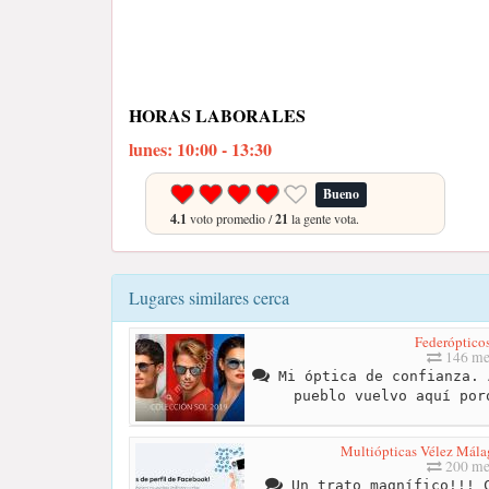
HORAS LABORALES
lunes: 10:00 - 13:30
Bueno
4.1
voto promedio /
21
la gente vota.
Lugares similares cerca
Federópticos
146 me
Mi óptica de confianza. 
pueblo vuelvo aquí por
Multiópticas Vélez Mála
200 me
Un trato magnífico!!! C