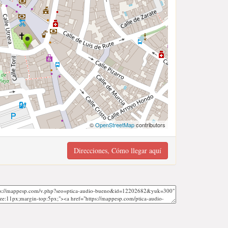
©
OpenStreetMap
contributors
Direcciones, Cómo llegar aquí