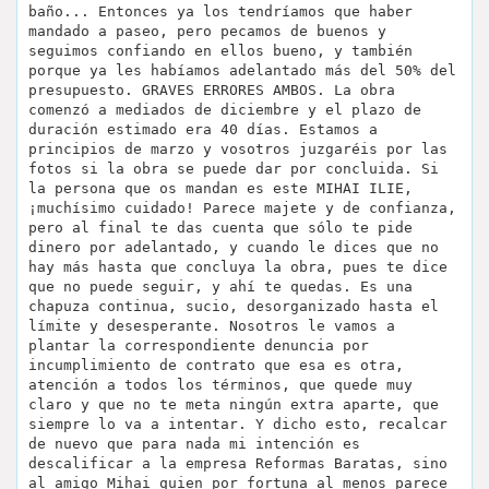
baño... Entonces ya los tendríamos que haber
mandado a paseo, pero pecamos de buenos y
seguimos confiando en ellos bueno, y también
porque ya les habíamos adelantado más del 50% del
presupuesto. GRAVES ERRORES AMBOS. La obra
comenzó a mediados de diciembre y el plazo de
duración estimado era 40 días. Estamos a
principios de marzo y vosotros juzgaréis por las
fotos si la obra se puede dar por concluida. Si
la persona que os mandan es este MIHAI ILIE,
¡muchísimo cuidado! Parece majete y de confianza,
pero al final te das cuenta que sólo te pide
dinero por adelantado, y cuando le dices que no
hay más hasta que concluya la obra, pues te dice
que no puede seguir, y ahí te quedas. Es una
chapuza continua, sucio, desorganizado hasta el
límite y desesperante. Nosotros le vamos a
plantar la correspondiente denuncia por
incumplimiento de contrato que esa es otra,
atención a todos los términos, que quede muy
claro y que no te meta ningún extra aparte, que
siempre lo va a intentar. Y dicho esto, recalcar
de nuevo que para nada mi intención es
descalificar a la empresa Reformas Baratas, sino
al amigo Mihai quien por fortuna al menos parece