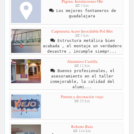
Página: Instalaciones Ohr
3 km
Los mejores fontaneros de
guadalajara
Carpinteria Acero Inoxidable Pol-Met
5 km
Estructura metálica bien
acabada , el montaje un verdadero
desastre , incumple siempr...
Aluminios Castilla
12 km
Buenos profesionales, el
asesoramiento en el taller
inmejorable, la calidad del
alumi...
Pintura y decoración viejo
29 km
Roberto Ruiz
144 km