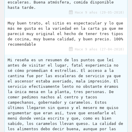
escaleras. Buena atmósfera, comida disponible
hasta tarde.
Hace 9 años (29-05-2018)
Muy buen trato, el sitio es espectacular y lo que
más me gusta es la variedad en la carta ya que me
pareció muy original el hecho de tener tres tipos
de cocina, muy buena calidad, y buen precio. 100%
recomendable
Hace 9 años (27-04-2018)
Mi reseña es un resumen de los puntos que leí
antes de visitar el lugar, fatal experiencia no
sé cómo promedian 4 estrellas. El acceso a la
cantina fue por las escaleras de servicio ya que
el ascensor estaba averiado, mala impresión. El
servicio efectivamente lento no obstante éramos
la única mesa en la planta, tres personas. De
comer pedimos nachos al centro y tacos
campechanos, gobernador y caramelos. Estos
últimos llegaron sin queso y el mesero me quiso
argumentar que eran así, tuve que enseñarle el
menú donde venía escrito y que, como es bien
sabido, los caramelos llevan queso. La calidad de
los alimentos debo decir buena, aunque por las