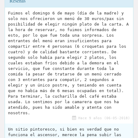
Reseñas
Fuimos el domingo 6 de mayo (día de la madre) y
solo nos ofrecieron un menú de 30 euros/pax sin
posibilidad de elegir ningún plato de la carta. A
la hora de reservar, no fuimos informados de
esto, por lo que fue toda una sorpresa. Los
entrantes del menú eran insuficientes para
compartir entre 4 personas (6 croquetas para los
cuatro) y de calidad bastante corrientes. De
segundo solo había para elegir 2 platos, los
cuales estaban fríos debido a la demora en el
servicio, que fue constante durante toda la
comida (a pesar de tratarse de un menú cerrado
con 3 entrantes para compatir, 2 segundos a
elegir y un único postre, y teniendo en cuenta
que no había más de 6 mesas ocupadas en total).
Para terminar, la cucharilla del café estaba
usada. Lo sentimos por la camarera que nos ha
atendido, pues ha sido amable y atenta con
nosotros.
Hace 9 años (06-05-2018)
Un sitio pintoresco, si bien es verdad que no
funciona el ascensor, merece la pena subir las