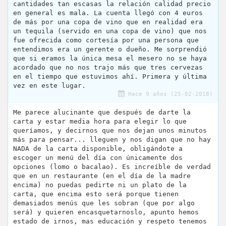
cantidades tan escasas la relación calidad precio
en general es mala. La cuenta llegó con 4 euros
de más por una copa de vino que en realidad era
un tequila (servido en una copa de vino) que nos
fue ofrecida como cortesía por una persona que
entendimos era un gerente o dueño. Me sorprendió
que si eramos la única mesa el mesero no se haya
acordado que no nos trajo más que tres cervezas
en el tiempo que estuvimos ahí. Primera y última
vez en este lugar.
Hace 9 años (25-02-2018)
Me parece alucinante que después de darte la
carta y estar media hora para elegir lo que
queríamos, y decirnos que nos dejan unos minutos
más para pensar... lleguen y nos digan que no hay
NADA de la carta disponible, obligándote a
escoger un menú del día con únicamente dos
opciones (lomo o bacalao). Es increíble de verdad
que en un restaurante (en el día de la madre
encima) no puedas pedirte ni un plato de la
carta, que encima esto será porque tienen
demasiados menús que les sobran (que por algo
será) y quieren encasquetarnoslo, apunto hemos
estado de irnos, mas educación y respeto tenemos