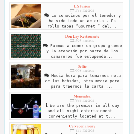
L.S fusion
578 metros
Lo conocimos por el tenedor y
ha sido todo un acierto . Es
rollo tapas “Gourmet “ del...
Don Lay Restaurante
593 metros
Fuimos a comer un grupo grande
y la atención por parte de los
camareros fue estupenda...
Selfie
668 metros
Media hora para tomarnos nota
de las bebidas, otra media para
para traernos la carta ...
Menéndez
793 metros
We are the premier in all day
and all night entertainment –
conveniently located at t...
Cerveceria Seny
833 metros