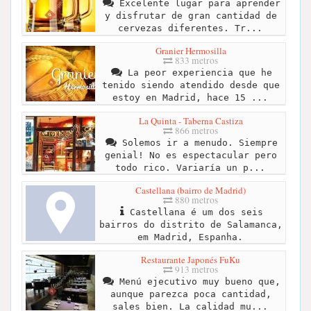
Excelente lugar para aprender
y disfrutar de gran cantidad de
cervezas diferentes. Tr...
Granier Hermosilla
833 metros
La peor experiencia que he
tenido siendo atendido desde que
estoy en Madrid, hace 15 ...
La Quinta - Taberna Castiza
866 metros
Solemos ir a menudo. Siempre
genial! No es espectacular pero
todo rico. Variaría un p...
Castellana (bairro de Madrid)
880 metros
Castellana é um dos seis
bairros do distrito de Salamanca,
em Madrid, Espanha.
Restaurante Japonés FuKu
913 metros
Menú ejecutivo muy bueno que,
aunque parezca poca cantidad,
sales bien. La calidad mu...