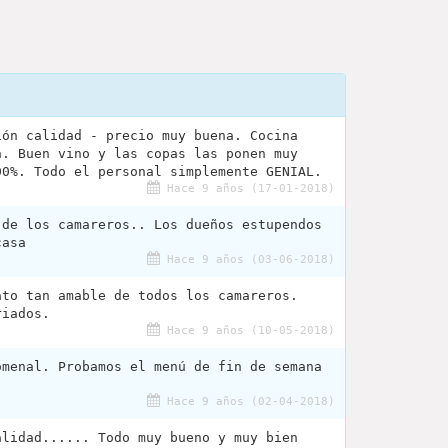
ión calidad - precio muy buena. Cocina
a. Buen vino y las copas las ponen muy
00%. Todo el personal simplemente GENIAL.
Hace 9 años (17-01-2018)
 de los camareros.. Los dueños estupendos
casa
Hace 9 años (03-06-2018)
ato tan amable de todos los camareros.
riados.
Hace 9 años (10-05-2018)
omenal. Probamos el menú de fin de semana
Hace 9 años (02-04-2018)
alidad...... Todo muy bueno y muy bien