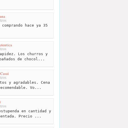
ana
tros
 comprando hace ya 35
utentica
tros
apidez. Los churros y
pañados de chocol...
 Casai
tros
tos y agradables. Cena
recomendable. Vo...
3
tros
stupenda en cantidad y
sentada. Precio ...