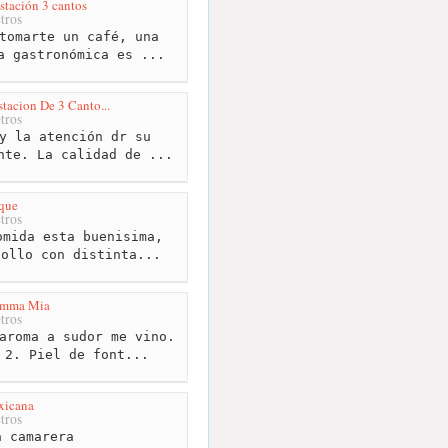
estación 3 cantos
tros
tomarte un café, una
a gastronómica es ...
stacion De 3 Canto...
tros
y la atención dr su
nte. La calidad de ...
que
tros
mida esta buenisima,
pollo con distinta...
amma Mia
tros
aroma a sudor me vino.
 2. Piel de font...
xicana
tros
 camarera