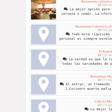
Restaurante cafetería 
200 me
La mejor opción para 
cerveza o comer. La ofert
Restaurante Cafetería La E
202 me
Todo está riquísimo 
personal es siempre excele
El Remol
229 me
La verdad es que la co
todas las variedades de 
Restaurante M
251 me
Al entrar, un tremendo 
1.Cocinero muerte mafia
Cafés La Me
274 me
Lo mejor la