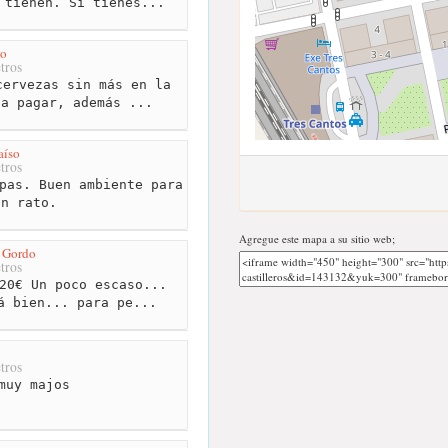
 tienen. Si tienes...
ho
tros
ervezas sin más en la
 a pagar, además ...
aíso
tros
pas. Buen ambiente para
en rato.
Agregue este mapa a su sitio web;
 Gordo
tros
20€ Un poco escaso...
á bien... para pe...
tros
muy majos