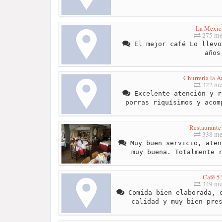
La Mexic
275 me
El mejor café Lo llevo
años
Churreria la A
322 me
Excelente atención y r
porras riquísimos y acom
Restaurante
338 me
Muy buen servicio, aten
muy buena. Totalmente 
Café 5
349 me
Comida bien elaborada, e
calidad y muy bien pre