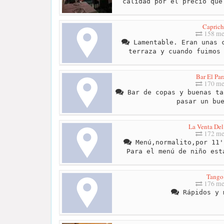
calidad por el precio que
Capric
158 me
Lamentable. Eran unas c
terraza y cuando fuimos
Bar El Par
170 me
Bar de copas y buenas ta
pasar un bu
La Venta Del
172 me
Menú,normalito,por 11'
Para el menú de niño est
Tango
176 me
Rápidos y 