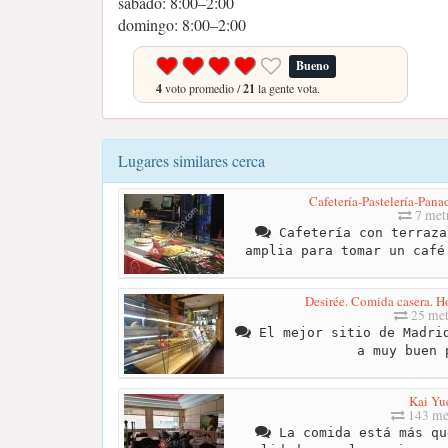
sábado: 8:00–2:00
domingo: 8:00–2:00
Bueno
4
voto promedio /
21
la gente vota.
Lugares similares cerca
Cafetería-Pastelería-Pana
7 met
Cafetería con terraza
amplia para tomar un café
Desirée. Comida casera. Ho
25 met
El mejor sitio de Madrid
a muy buen 
Kai Yu
143 me
La comida está más qu