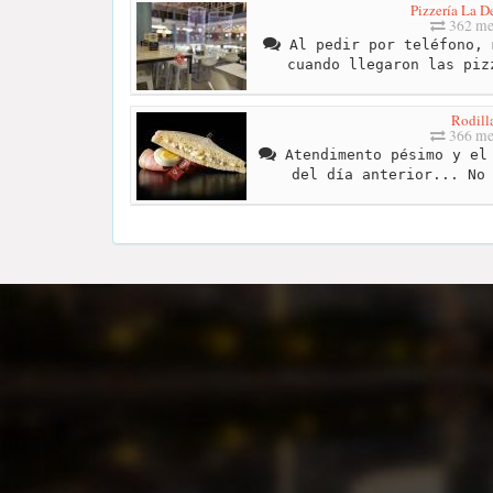
Pizzería La D
362 me
Al pedir por teléfono, 
cuando llegaron las piz
Rodill
366 me
Atendimento pésimo y el 
del día anterior... No