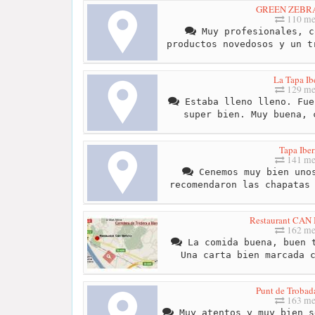
GREEN ZEBR
110 me
Muy profesionales, c
productos novedosos y un t
La Tapa Ib
129 me
Estaba lleno lleno. Fue
super bien. Muy buena, 
Tapa Iber
141 me
Cenemos muy bien unos
recomendaron las chapatas
Restaurant CA
162 me
La comida buena, buen t
Una carta bien marcada 
Punt de Trobad
163 me
Muy atentos y muy bien s