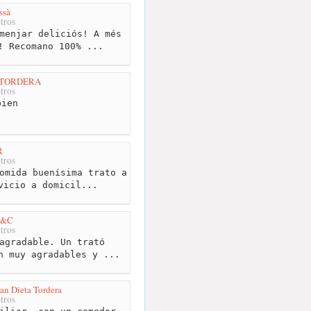
ssà
tros
menjar deliciós! A més
! Recomano 100% ...
 TORDERA
tros
ien
R
tros
omida buenísima trato a
vicio a domicil...
 J&C
tros
agradable. Un trató
n muy agradables y ...
an Dieta Tordera
tros