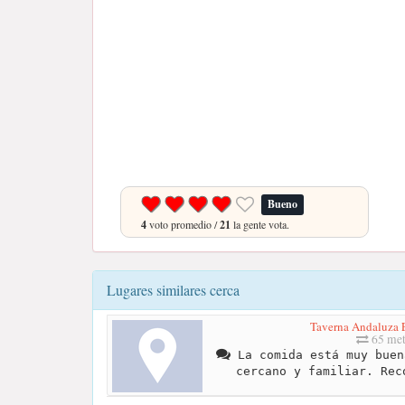
Bueno
4
voto promedio /
21
la gente vota.
Lugares similares cerca
Taverna Andaluza 
65 met
La comida está muy buen
cercano y familiar. Rec