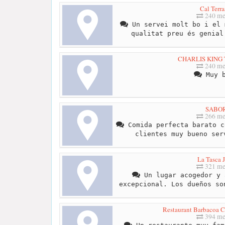
Cal Terra
240 me
Un servei molt bo i el 
qualitat preu és genial
CHARLIS KING
240 me
Muy b
SABO
266 me
Comida perfecta barato c
clientes muy bueno ser
La Tasca
321 me
Un lugar acogedor y 
excepcional. Los dueños so
Restaurant Barbacoa C
394 me