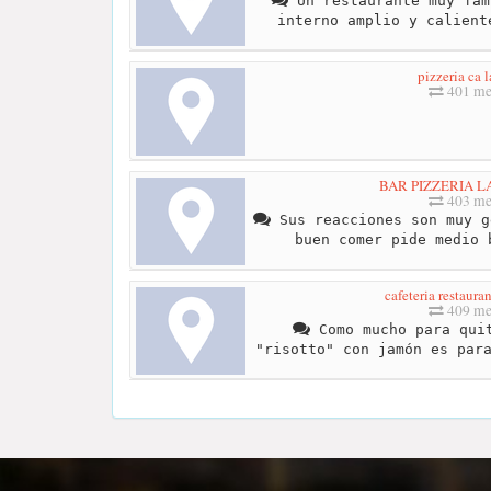
Un restaurante muy fam
interno amplio y calient
pizzeria ca 
401 me
BAR PIZZERIA 
403 me
Sus reacciones son muy g
buen comer pide medio 
cafeteria restaura
409 me
Como mucho para quit
"risotto" con jamón es par