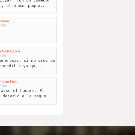
iliar, con un comedor
e, otro más peque...
la mari
tros
LA SARDANA
tros
enerosas, si no eres de
bocadillo ya qu...
nt Can Pujol
tros
arse el hambre. El
a dejarlo a la segun...