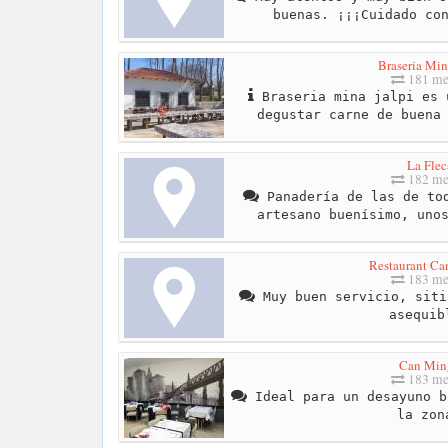
buenas. ¡¡¡Cuidado co
Braseria Min
181 me
Braseria mina jalpi es 
degustar carne de buena
La Flec
182 me
Panadería de las de tod
artesano buenísimo, uno
Restaurant C
183 me
Muy buen servicio, siti
asequib
Can Min
183 me
Ideal para un desayuno b
la zon