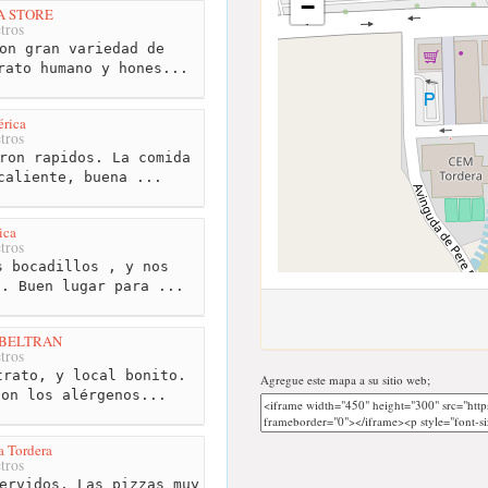
−
A STORE
tros
on gran variedad de
rato humano y hones...
érica
tros
ron rapidos. La comida
caliente, buena ...
ica
tros
 bocadillos , y nos
 . Buen lugar para ...
N BELTRAN
tros
rato, y local bonito.
Agregue este mapa a su sitio web;
con los alérgenos...
a Tordera
tros
ervidos. Las pizzas muy