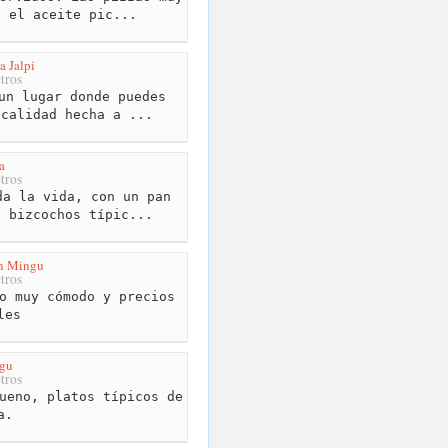
n el aceite pic...
a Jalpi
tros
un lugar donde puedes
 calidad hecha a ...
a
tros
a la vida, con un pan
s bizcochos típic...
an Mingu
tros
o muy cómodo y precios
les
gu
tros
ueno, platos típicos de
a.