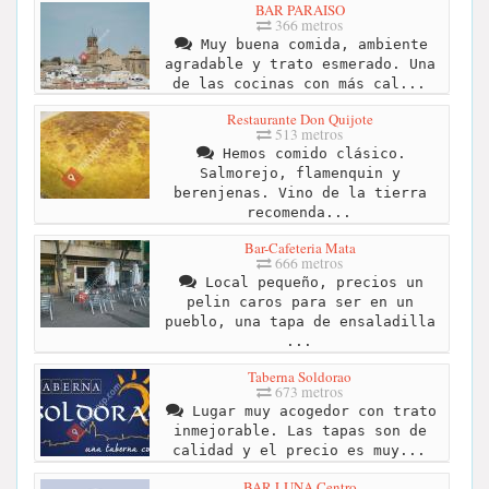
BAR PARAISO
366 metros
Muy buena comida, ambiente
agradable y trato esmerado. Una
de las cocinas con más cal...
Restaurante Don Quijote
513 metros
Hemos comido clásico.
Salmorejo, flamenquin y
berenjenas. Vino de la tierra
recomenda...
Bar-Cafeteria Mata
666 metros
Local pequeño, precios un
pelin caros para ser en un
pueblo, una tapa de ensaladilla
...
Taberna Soldorao
673 metros
Lugar muy acogedor con trato
inmejorable. Las tapas son de
calidad y el precio es muy...
BAR LUNA Centro