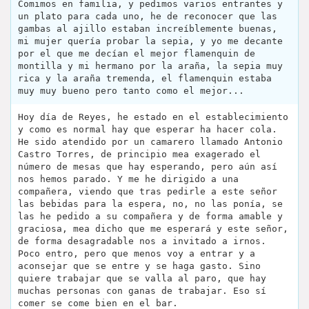
Comimos en familia, y pedimos varios entrantes y
un plato para cada uno, he de reconocer que las
gambas al ajillo estaban increíblemente buenas,
mi mujer quería probar la sepia, y yo me decante
por el que me decían el mejor flamenquin de
montilla y mi hermano por la araña, la sepia muy
rica y la araña tremenda, el flamenquin estaba
muy muy bueno pero tanto como el mejor...
Hoy día de Reyes, he estado en el establecimiento
y como es normal hay que esperar ha hacer cola.
He sido atendido por un camarero llamado Antonio
Castro Torres, de principio mea exagerado el
número de mesas que hay esperando, pero aún así
nos hemos parado. Y me he dirigido a una
compañera, viendo que tras pedirle a este señor
las bebidas para la espera, no, no las ponía, se
las he pedido a su compañera y de forma amable y
graciosa, mea dicho que me esperará y este señor,
de forma desagradable nos a invitado a irnos.
Poco entro, pero que menos voy a entrar y a
aconsejar que se entre y se haga gasto. Sino
quiere trabajar que se valla al paro, que hay
muchas personas con ganas de trabajar. Eso sí
comer se come bien en el bar.