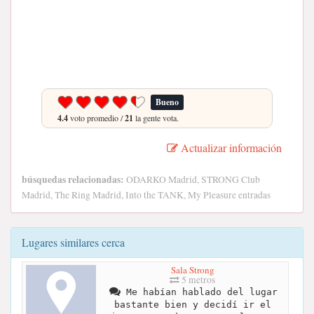
Bueno
4.4
voto promedio /
21
la gente vota.
Actualizar información
búsquedas relacionadas:
ODARKO Madrid, STRONG Club
Madrid, The Ring Madrid, Into the TANK, My Pleasure entradas
Lugares similares cerca
Sala Strong
5 metros
Me habían hablado del lugar
bastante bien y decidí ir el