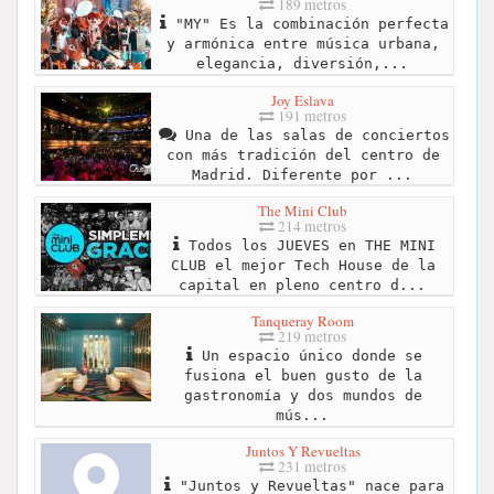
189 metros
"MY" Es la combinación perfecta
y armónica entre música urbana,
elegancia, diversión,...
Joy Eslava
191 metros
Una de las salas de conciertos
con más tradición del centro de
Madrid. Diferente por ...
The Mini Club
214 metros
Todos los JUEVES en THE MINI
CLUB el mejor Tech House de la
capital en pleno centro d...
Tanqueray Room
219 metros
Un espacio único donde se
fusiona el buen gusto de la
gastronomía y dos mundos de
mús...
Juntos Y Revueltas
231 metros
"Juntos y Revueltas" nace para