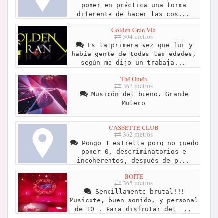
poner en práctica una forma
diferente de hacer las cos...
Golden Gran Via
304 metros
Es la primera vez que fui y
había gente de todas las edades,
según me dijo un trabaja...
Thë Omën
362 metros
Musicón del bueno. Grande
Mulero
CASSETTE CLUB
362 metros
Pongo 1 estrella porq no puedo
poner 0, descriminatorios e
incoherentes, después de p...
BOITE
365 metros
Sencillamente brutal!!!
Musicote, buen sonido, y personal
de 10 . Para disfrutar del ...