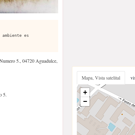
 ambiente es
 Numero 5., 04720 Aguadulce,
Mapa, Vista satelital
vi
+
o 5.
−