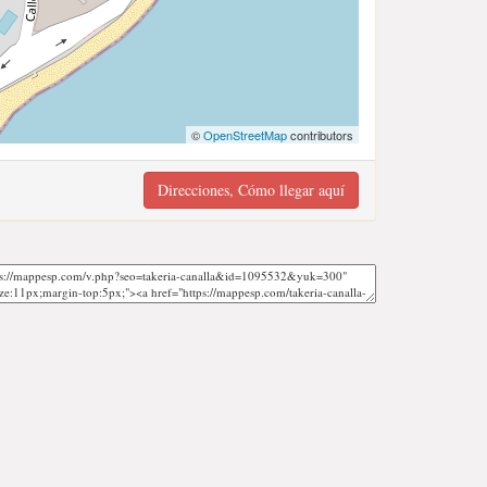
©
OpenStreetMap
contributors
Direcciones, Cómo llegar aquí