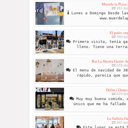
Muerde la Pizza
481 me
Lunes a Domingo Desde las
www.muerdela
El patio cre
560 me
Primera visita, tenía ga
lleno. Tiene una terra
Bar La Huerta Gastro Ar
658 me
El menu de navidad de 38
rápido, parecía que qu
Delira | Grupo
659 me
Muy muy buena comida, a
único que me ha fallado
La Galleta Ga
665 me
Este lugar se está h