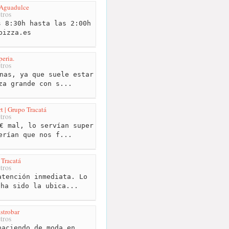
 Aguadulce
tros
 8:30h hasta las 2:00h
pizza.es
peria.
tros
nas, ya que suele estar
za grande con s...
t | Grupo Tracatá
tros
€ mal, lo servían super
erían que nos f...
 Tracatá
tros
tención inmediata. Lo
 ha sido la ubica...
strobar
tros
aciendo de moda en