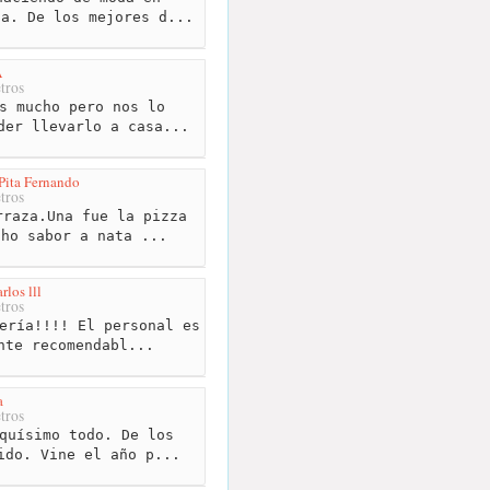
ia. De los mejores d...
A
tros
s mucho pero nos lo
der llevarlo a casa...
 Pita Fernando
tros
raza.Una fue la pizza
cho sabor a nata ...
rlos lll
tros
ería!!!! El personal es
nte recomendabl...
a
tros
quísimo todo. De los
ido. Vine el año p...