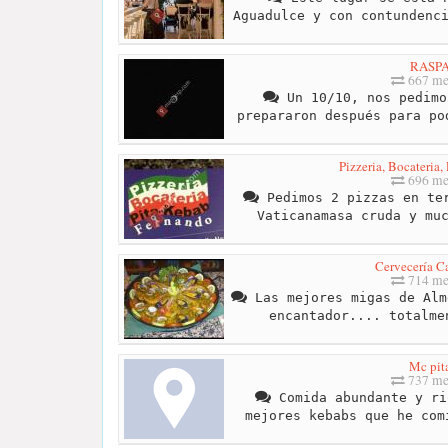
Aguadulce y con contundenc
RASP
667 me
Un 10/10, nos pedimo
prepararon después para po
Pizzeria, Bocateria,
696 me
Pedimos 2 pizzas en ter
Vaticanamasa cruda y mu
Cervecería Ca
714 me
Las mejores migas de Alm
encantador.... totalme
Mc pit
737 me
Comida abundante y ri
mejores kebabs que he com