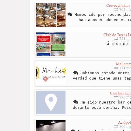
Cervecería Los
762 me
Hemos ido por recomendac
han aposentado en el r
Club de Tareas L
771 me
club de 
Mr.Lem
771 me
Habíamos estado antes 
verdad que tiene unas ta
Café Bar La
795 me
Ha sido nuestro bar de
durante esta semana. Pes
Acrópol
806 me