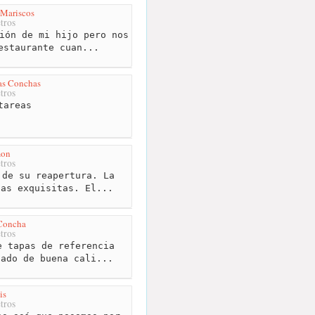
 Mariscos
tros
ión de mi hijo pero nos
estaurante cuan...
as Conchas
tros
tareas
mon
tros
de su reapertura. La
pas exquisitas. El...
 Concha
tros
 tapas de referencia
cado de buena cali...
is
tros