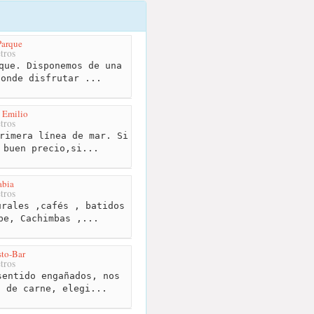
Parque
tros
que. Disponemos de una
donde disfrutar ...
. Emilio
tros
rimera línea de mar. Si
 buen precio,si...
abia
tros
rales ,cafés , batidos
be, Cachimbas ,...
sto-Bar
tros
entido engañados, nos
s de carne, elegi...