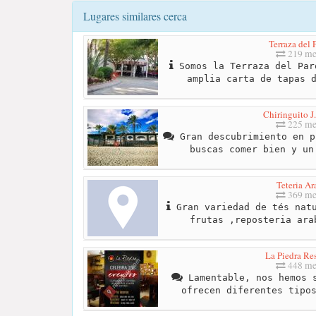
Lugares similares cerca
Terraza del 
219 me
Somos la Terraza del Par
amplia carta de tapas 
Chiringuito J
225 me
Gran descubrimiento en p
buscas comer bien y un
Teteria Ar
369 me
Gran variedad de tés natu
frutas ,reposteria ara
La Piedra Re
448 me
Lamentable, nos hemos s
ofrecen diferentes tipo