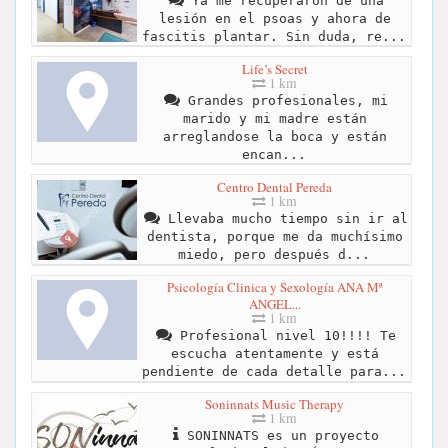
Ya me recuperaron de una
lesión en el psoas y ahora de
fascitis plantar. Sin duda, re...
Life’s Secret
1 km
Grandes profesionales, mi
marido y mi madre están
arreglandose la boca y están
encan...
Centro Dental Pereda
1 km
Llevaba mucho tiempo sin ir al
dentista, porque me da muchísimo
miedo, pero después d...
Psicología Clinica y Sexología ANA Mª
ANGEL...
1 km
Profesional nivel 10!!!! Te
escucha atentamente y está
pendiente de cada detalle para...
Soninnats Music Therapy
1 km
SONINNATS es un proyecto